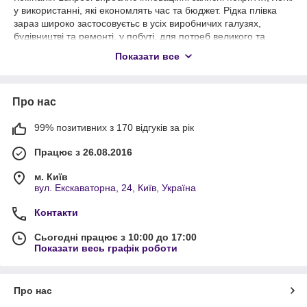
у використанні, які економлять час та бюджет. Рідка плівка
зараз широко застосовуєтьс в усіх виробничих галузях,
будівництві та ремонті, у побуті, для потреб великого та
малого бізнесу. Наші продукти забезпечують надійний
Показати все
тимчасовий захист і значно дешевші за закордонні аналоги.
Захисна плівка – вигідне рішення прктично у будь-якій
ситуації.
Про нас
Luxpeel Protection це:
99% позитивних з 170 відгуків за рік
Надійний захист поверхні
Екологічно чистий матеріал, не токсичний, без запаху
Працює з 26.08.2016
Чиста поверхня після видалення
м. Київ
Легко наносится пензлем або валиком
вул. Екскаваторна, 24, Київ, Україна
Не потребує постійного підклеювання, не липне, не
Контакти
зкотується
Сьогодні працює з 10:00 до 17:00
Може залишатися на поверхні довгий час
Показати весь графік роботи
Може бути будь-якого кольору на вибір, у т.ч. і
прозорого
Швидко сохне, не великі витрати
Про нас
Після зняття плівки поверхню не потрібно мити