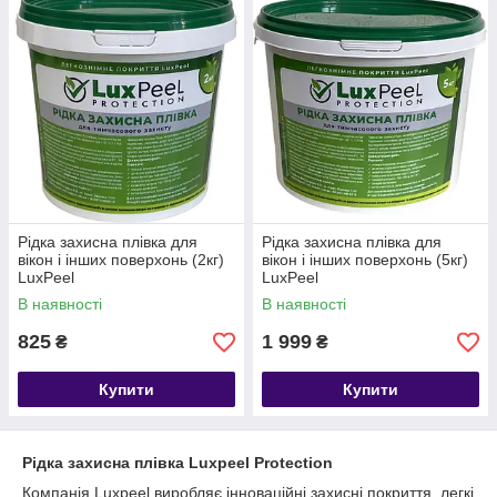
Рідка захисна плівка для
Рідка захисна плівка для
вікон і інших поверхонь (2кг)
вікон і інших поверхонь (5кг)
LuxPeel
LuxPeel
В наявності
В наявності
825
1 999
₴
₴
Купити
Купити
Рідка захисна плівка Luxpeel Protection
Компанія Luxpeel виробляє інноваційні захисні покриття, легкі