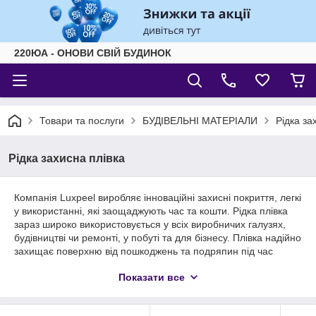
220ЮА - ОНОВИ СВІЙ БУДИНОК
Товари та послуги
БУДІВЕЛЬНІ МАТЕРІАЛИ
Рідка за
Рідка захисна плівка
Компанія Luxpeel виробляє інноваційні захисні покриття, легкі
у використанні, які заощаджують час та кошти. Рідка плівка
зараз широко використовується у всіх виробничих галузях,
будівництві чи ремонті, у побуті та для бізнесу. Плівка надійно
захищає поверхню від пошкоджень та подряпин під час
транспортування чи ремонту, від бруду та пилу, іскор від
Показати все
болгарки чи зварювального апарату, від різних будівельних
сумішей та фарб. Залежно від виду плівки захист може бути
забезпечений тривалий час. Цей продукт розроблений