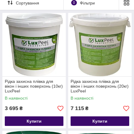
відповідно до всіх прийнятих стандартів пожежної безпеки,
Сортування
0
Фільтри
екологічних норм і має сертифікат якості.
Рідка захисна плівка для
Рідка захисна плівка для
вікон і інших поверхонь (10кг)
вікон і інших поверхонь (20кг)
LuxPeel
LuxPeel
В наявності
В наявності
3 695
7 115
₴
₴
Купити
Купити