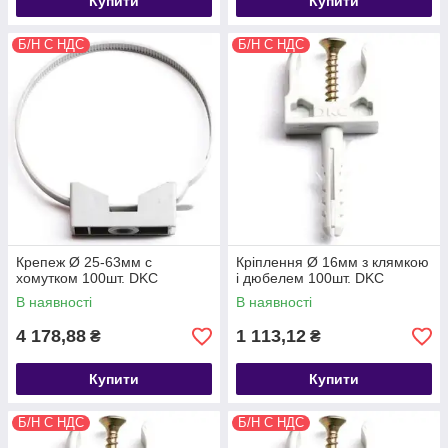
Купити
Купити
Б/Н С НДС
Б/Н С НДС
Крепеж Ø 25-63мм с
Кріплення Ø 16мм з клямкою
хомутком 100шт. DKC
і дюбелем 100шт. DKC
В наявності
В наявності
4 178,88
1 113,12
₴
₴
Купити
Купити
Б/Н С НДС
Б/Н С НДС