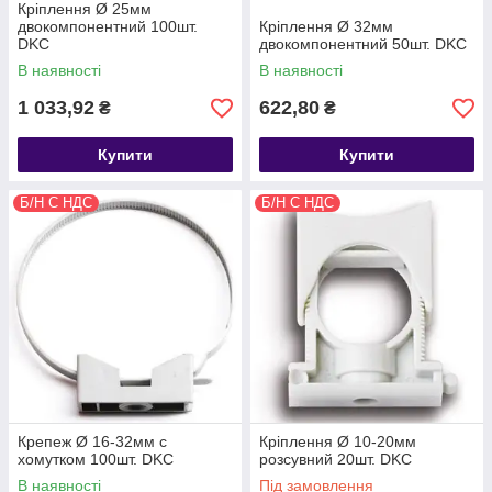
Кріплення Ø 25мм
двокомпонентний 100шт.
Кріплення Ø 32мм
DKC
двокомпонентний 50шт. DKC
В наявності
В наявності
1 033,92
622,80
₴
₴
Купити
Купити
Б/Н С НДС
Б/Н С НДС
Крепеж Ø 16-32мм с
Кріплення Ø 10-20мм
хомутком 100шт. DKC
розсувний 20шт. DKC
В наявності
Під замовлення