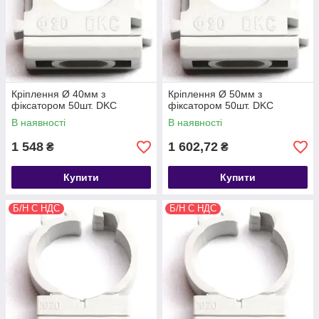
Кріплення Ø 40мм з
Кріплення Ø 50мм з
фіксатором 50шт. DKC
фіксатором 50шт. DKC
В наявності
В наявності
1 548
1 602,72
₴
₴
Купити
Купити
Б/Н С НДС
Б/Н С НДС