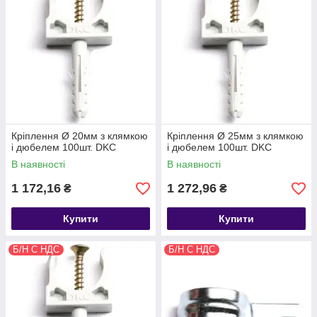
Кріплення Ø 20мм з клямкою
Кріплення Ø 25мм з клямкою
і дюбелем 100шт. DKC
і дюбелем 100шт. DKC
В наявності
В наявності
1 172,16
1 272,96
₴
₴
Купити
Купити
Б/Н С НДС
Б/Н С НДС