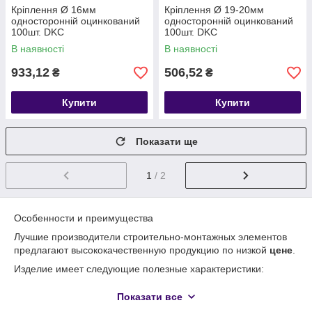
Кріплення Ø 16мм
Кріплення Ø 19-20мм
односторонній оцинкований
односторонній оцинкований
100шт. DKC
100шт. DKC
В наявності
В наявності
933,12
506,52
₴
₴
Купити
Купити
Показати ще
1
/ 2
Особенности и преимущества
Лучшие производители строительно-монтажных элементов
предлагают высококачественную продукцию по низкой
цене
.
Изделие имеет следующие полезные характеристики:
использование высококачественного материала;
Показати все
износостойкость;