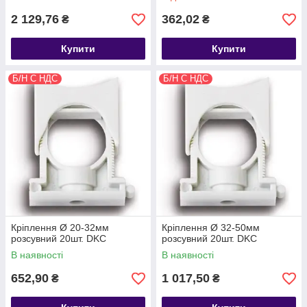
2 129,76
362,02
₴
₴
Купити
Купити
Б/Н С НДС
Б/Н С НДС
Кріплення Ø 20-32мм
Кріплення Ø 32-50мм
розсувний 20шт. DKC
розсувний 20шт. DKC
В наявності
В наявності
652,90
1 017,50
₴
₴