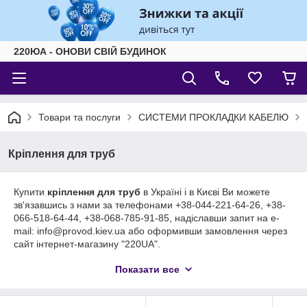
220ЮА - ОНОВИ СВІЙ БУДИНОК
Товари та послуги
СИСТЕМИ ПРОКЛАДКИ КАБЕЛЮ
Кріплення для труб
Купити
кріплення для труб
в Україні і в Києві Ви можете
зв'язавшись з нами за телефонами +38-044-221-64-26, +38-
066-518-64-44, +38-068-785-91-85, надіславши запит на e-
mail: info@provod.kiev.ua або оформивши замовлення через
сайт інтернет-магазину "220UA".
Організовуючи прокладку проводів або кабелю, необхідно
Показати все
використовувати виключно професійні і високоякісні
допоміжні аксесуари. Саме вони здатні забезпечити
необхідний захист і збереження всієї системи. Кріплення для