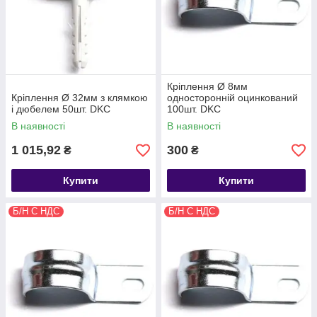
Кріплення Ø 8мм
Кріплення Ø 32мм з клямкою
односторонній оцинкований
і дюбелем 50шт. DKC
100шт. DKC
В наявності
В наявності
1 015,92
300
₴
₴
Купити
Купити
Б/Н С НДС
Б/Н С НДС