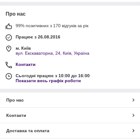
прочность и надежность;
Про нас
рабочие диапазоны температур от – 25
о
С до +60
о
С;
разные диаметры держателей;
99% позитивних з 170 відгуків за рік
удобное использование;
Працює з 26.08.2016
длительный срок активной эксплуатации без
необходимости замены или профилактики;
м. Київ
вул. Екскаваторна, 24, Київ, Україна
эстетический вид.
Держатель двухкомпонентный
обеспечит максимально
Контакти
прочную надежную фиксацию.
Сьогодні працює з 10:00 до 16:00
В зависимости от сложности монтажа и особенностей
Показати весь графік роботи
помещения, может использоваться и
держатель
раздвижной
. Установку можно организовать
самостоятельно, не прибегая к услугам сервисных центров
Про нас
или частных мастеров.
Помощь профессионалов
Контакти
Популярный и востребованный интернет магазин
профессиональной продукции предлагает свои услуги
пользователям. В обширном удобном каталоге представлено
Доставка та оплата
огромное разнообразие продукции от лучших