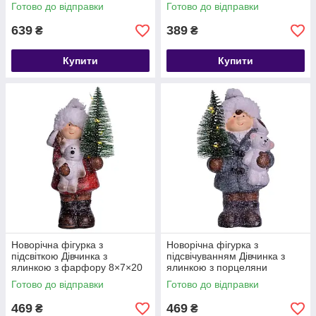
дому, квартири, офісу CR-5-1
Червоний CR-5-11
Готово до відправки
Готово до відправки
639
389
₴
₴
Купити
Купити
Новорічна фігурка з
Новорічна фігурка з
підсвіткою Дівчинка з
підсвічуванням Дівчинка з
ялинкою з фарфору 8×7×20
ялинкою з порцеляни
(см) новорічний декор для
10×9×18 (см) CR-5-16
Готово до відправки
Готово до відправки
дому, квартири на подарунок
CR-5-15
469
469
₴
₴