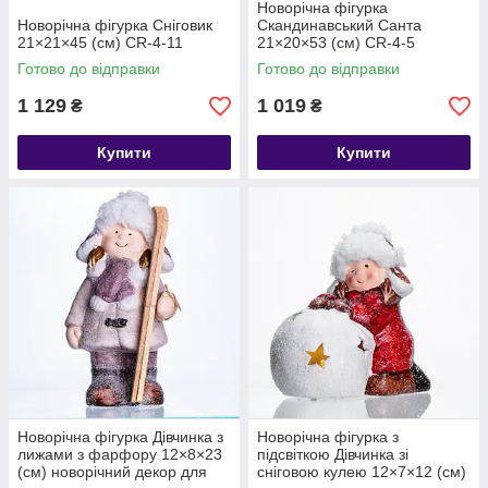
Новорічна фігурка
Новорічна фігурка Сніговик
Скандинавський Санта
21×21×45 (см) CR-4-11
21×20×53 (см) CR-4-5
Готово до відправки
Готово до відправки
1 129
1 019
₴
₴
Купити
Купити
Новорічна фігурка Дівчинка з
Новорічна фігурка з
лижами з фарфору 12×8×23
підсвіткою Дівчинка зі
(см) новорічний декор для
сніговою кулею 12×7×12 (см)