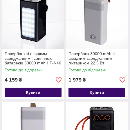
Повербанк зі швидким
Повербанк 30000 mAh зі
заряджанням і сонячною
швидким заряджанням і
батареєю 50000 mAh HP-N40
ліхтариком 22.5 Вт
powerbank заряджання для
Готово до відправки
Готово до відправки
телефона ґаджетів Білий HP-
N50
4 159
1 979
₴
₴
Купити
Купити