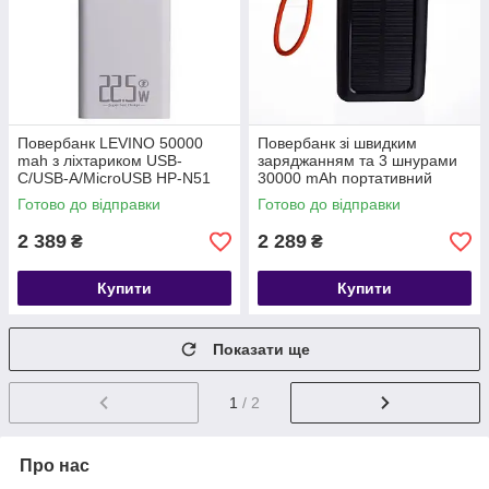
Повербанк LEVINO 50000
Повербанк зі швидким
mah з ліхтариком USB-
заряджанням та 3 шнурами
C/USB-A/MicroUSB HP-N51
30000 mAh портативний
зарядний пристрій powerbank
Готово до відправки
Готово до відправки
заряджання для телефона
HP-N56
2 389
2 289
₴
₴
Купити
Купити
Показати ще
1
/ 2
Про нас