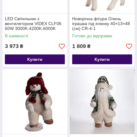
LED Світильник з
Новорічна фігура Олень
вентилятором VIDEX CLF06
іграшка під ялинку 40×13×48
60W 3000K-4200K-6000K
(см) CR-4-1
Black
В наявності
Готово до відправки
3 973
1 809
₴
₴
Купити
Купити