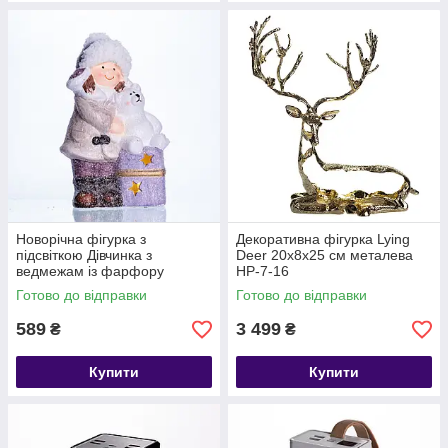
Новорічна фігурка з
Декоративна фігурка Lying
підсвіткою Дівчинка з
Deer 20х8х25 см металева
ведмежам із фарфору
HP-7-16
12×7×20 (см) CR-5-5
Готово до відправки
Готово до відправки
589
3 499
₴
₴
Купити
Купити