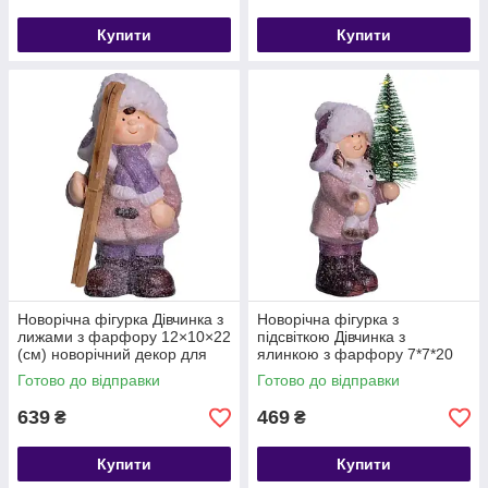
Купити
Купити
Новорічна фігурка Дівчинка з
Новорічна фігурка з
лижами з фарфору 12×10×22
підсвіткою Дівчинка з
(см) новорічний декор для
ялинкою з фарфору 7*7*20
дому, квартири, офісу CR-5-2
см CR-5-3
Готово до відправки
Готово до відправки
639
469
₴
₴
Купити
Купити