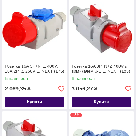
Розетка 16А 3Р+N+Z 400V,
Розетка 16A 3P+N+Z 400V з
16А 2P+Z 250V E. NEXT (175)
вимикачем 0-1 E. NEXT (185)
В наявності
В наявності
2 069,35
3 056,27
₴
₴
Купити
Купити
–3%