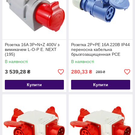
Розетка 16A 3P+N+Z 400V з
Розетка 2P+PE 16A 220В IP44
вимикачем L-O-P E. NEXT
переносна кабельна
(195)
брызгозащищенная PCE
Австрія
В наявності
В наявності
3 539,28
280,33
₴
₴
289 ₴
Купити
Купити