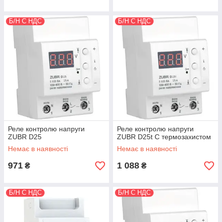
Б/Н С НДС
Б/Н С НДС
Реле контролю напруги
Реле контролю напруги
ZUBR D25
ZUBR D25t С термозахистом
Немає в наявності
Немає в наявності
971
1 088
₴
₴
Б/Н С НДС
Б/Н С НДС