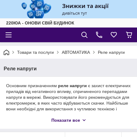
220ЮА - ОНОВИ СВІЙ БУДИНОК
Товари та послуги
АВТОМАТИКА
Реле напруги
Реле напруги
Основним призначенням
реле напруги
є захист електричних
приладів від негативного впливу, спричиненого перепадами
напруги в мережі. Використовувати його рекомендується для
електромереж, в яких часто відбуваються скачки. Найбільше
вони необхідні для використання з чутливою технікою і
пристроями з імпульсними блоками. Адже їх робота з
Показати все
напругою на 10 відсотків нижче номінального, здатна
привести до перегріву ізоляції, що може значно скоротити
термін служби виробу або зовсім стати причиною його