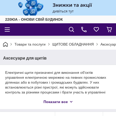
220ЮА - ОНОВИ СВІЙ БУДИНОК
Товари та послуги
ЩИТОВЕ ОБЛАДНАННЯ
Аксесуар
Аксесуари для щитів
Електричні щити призначені для виконання об'єктів
управління електричною мережею на певних промислових
ділянках або в побутових і громадських будівлях. У них
встановлюються різні пристрої, які можуть здійснювати
контроль за різними процесами і брати участь в управлінні
мережею. Щитки являють собою складний елемент мережі,
Показати все
для спрощення якого можна
купити
спеціальне додаткове
устаткування. Воно зробить простіше монтаж і процес
організації внутрішньої електричної розв'язки.