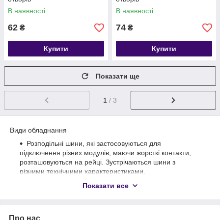
В наявності
В наявності
62
74
₴
₴
Купити
Купити
Показати ще
1
/ 3
Види обладнання
Розподільні шини, які застосовуються для
підключення різних модулів, маючи жорсткі контакти,
розташовуються на рейці. Зустрічаються шини з
різними технічними характеристиками.
Шини заземлення використовуються для з'єднання
Показати все
проводів та заземлення на певній ділянці щитка,
завдяки цьому вдається привести в порядок і
систематизувати дроти.
Про нас