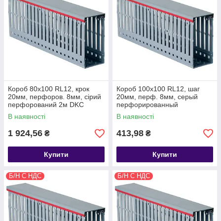
Короб 80х100 RL12, крок
Короб 100х100 RL12, шаг
20мм, перфоров. 8мм, сірий
20мм, перф. 8мм, серый
перфорований 2м DKC
перфорированный
В наявності
В наявності
1 924,56
413,98
₴
₴
Купити
Купити
Б/Н С НДС
Б/Н С НДС