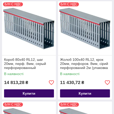
Б/Н С НДС
Б/Н С НДС
Короб 80х40 RL12, шаг
Жолоб 100х40 RL12, крок
20мм, перф. 8мм, серый
20мм, перфоров. 8мм, сірий
перфорированный
перфорований 2м (упаковка
16м) DKC
В наявності
В наявності
14 813,28
11 430,72
₴
₴
Купити
Купити
Б/Н С НДС
Б/Н С НДС