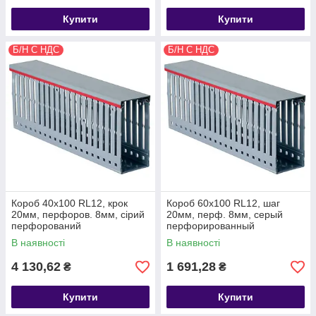
Купити
Купити
Б/Н С НДС
Б/Н С НДС
Короб 40х100 RL12, крок
Короб 60х100 RL12, шаг
20мм, перфоров. 8мм, сірий
20мм, перф. 8мм, серый
перфорований
перфорированный
В наявності
В наявності
4 130,62
1 691,28
₴
₴
Купити
Купити