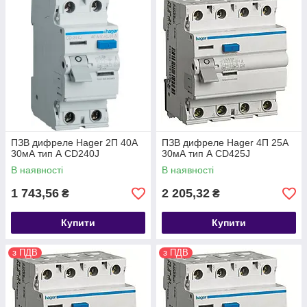
ПЗВ дифреле Hager 2П 40А
ПЗВ дифреле Hager 4П 25А
30мА тип А CD240J
30мА тип А CD425J
В наявності
В наявності
1 743,56
2 205,32
₴
₴
Купити
Купити
з ПДВ
з ПДВ