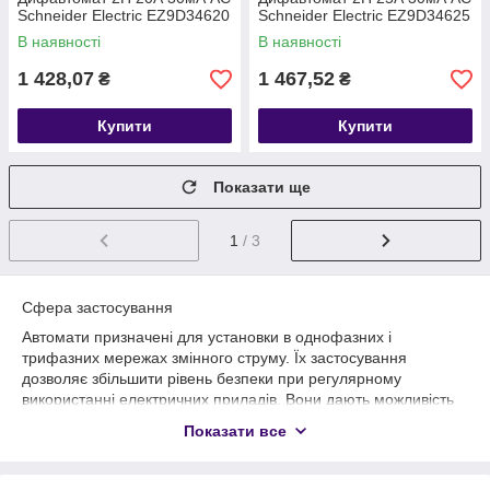
Schneider Electric EZ9D34620
Schneider Electric EZ9D34625
В наявності
В наявності
1 428,07
1 467,52
₴
₴
Купити
Купити
Показати ще
1
/ 3
Сфера застосування
Автомати призначені для установки в однофазних і
трифазних мережах змінного струму. Їх застосування
дозволяє збільшити рівень безпеки при регулярному
використанні електричних приладів. Вони дають можливість
уникнути пожеж, пов'язаних з горінням ізоляції деякої техніки.
Показати все
Особливості вибору вимикачів
Вибираючи
диференціальні вимикачі
, основним