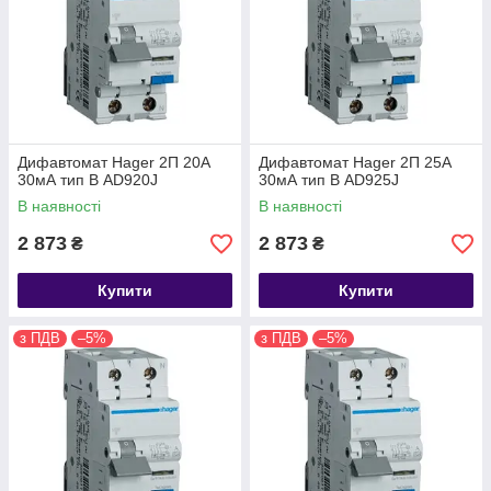
Дифавтомат Hager 2П 20А
Дифавтомат Hager 2П 25А
30мА тип В AD920J
30мА тип В AD925J
В наявності
В наявності
2 873
2 873
₴
₴
Купити
Купити
з ПДВ
–5%
з ПДВ
–5%