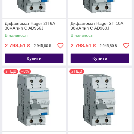
Дифавтомат Hager 2П 6А
Дифавтомат Hager 2П 10А
30мА тип С AD956J
30мА тип С AD960J
В наявності
В наявності
2 798,51
2 798,51
₴
₴
2 945,80 ₴
2 945,80 ₴
Купити
Купити
з ПДВ
–5%
з ПДВ