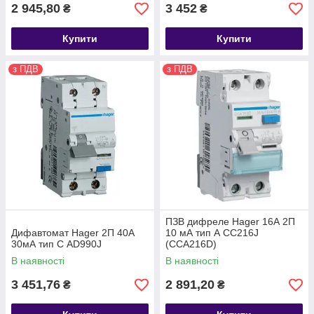
2 945,80
3 452
₴
₴
Купити
Купити
з ПДВ
з ПДВ
ПЗВ дифреле Hager 16А 2П
Дифавтомат Hager 2П 40А
10 мА тип А CC216J
30мА тип С AD990J
(CCA216D)
В наявності
В наявності
3 451,76
2 891,20
₴
₴