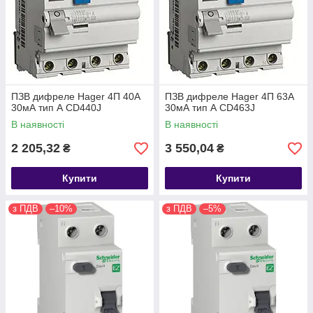
ПЗВ дифреле Hager 4П 40А
ПЗВ дифреле Hager 4П 63А
30мА тип А CD440J
30мА тип А CD463J
В наявності
В наявності
2 205,32
3 550,04
₴
₴
Купити
Купити
з ПДВ
–10%
з ПДВ
–5%