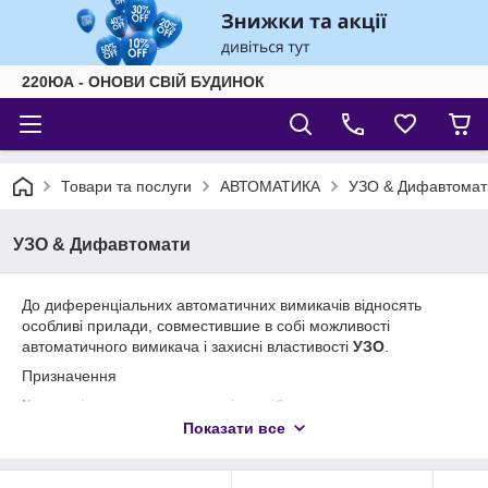
220ЮА - ОНОВИ СВІЙ БУДИНОК
Товари та послуги
АВТОМАТИКА
УЗО & Дифавтомат
УЗО & Дифавтомати
До диференціальних автоматичних вимикачів відносять
особливі прилади, совместившие в собі можливості
автоматичного вимикача і захисні властивості
УЗО
.
Призначення
Купити
і встановити вимикачі потрібно для отримання
захисту від ударів електричним струмом при контакті з
Показати все
струмоведучими частинами устаткування або при витоку
струму. В даній ситуації виріб працює в ролі приладу