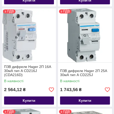
Купити
Купити
з ПДВ
з ПДВ
ПЗВ дифреле Hager 2П 16А
30мА тип А CD216J
ПЗВ дифреле Hager 2П 25А
(CDA216D)
30мА тип А CD225J
В наявності
В наявності
2 564,12
1 743,56
₴
₴
Купити
Купити
з ПДВ
з ПДВ