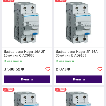
з ПДВ
з ПДВ
Дифавтомат Hager 16А 2П
Дифавтомат Hager 2П 16А
10мА тип С AC966J
30мА тип В AD916J
В наявності
В наявності
3 588,52
2 873
₴
₴
Купити
Купити
з ПДВ
з ПДВ