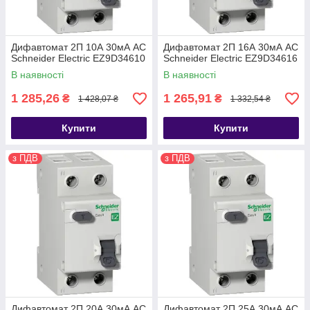
Дифавтомат 2П 10А 30мА АС
Дифавтомат 2П 16А 30мА АС
Schneider Electric EZ9D34610
Schneider Electric EZ9D34616
В наявності
В наявності
1 285,26
1 265,91
₴
₴
1 428,07 ₴
1 332,54 ₴
Купити
Купити
з ПДВ
з ПДВ
Дифавтомат 2П 20А 30мА АС
Дифавтомат 2П 25А 30мА АС