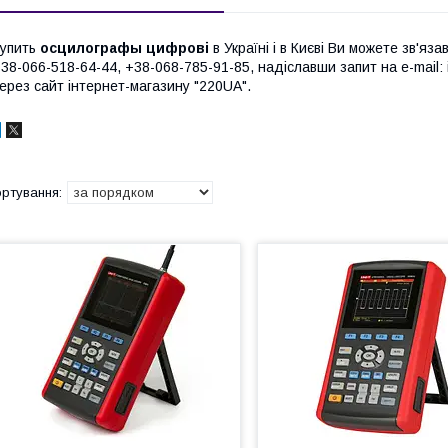
упить
осцилографы цифрові
в Україні і в Києві Ви можете зв'я
38-066-518-64-44, +38-068-785-91-85, надіславши запит на e-mail
ерез сайт інтернет-магазину "220UA".