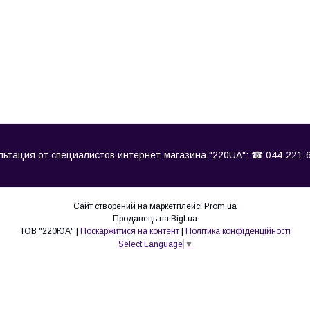
ьтация от специалистов интернет-магазина "220UA": ☎ 044-221-64
Сайт створений на маркетплейсі
Prom.ua
Продавець на Bigl.ua
ТОВ "220ЮА" |
Поскаржитися на контент
|
Політика конфіденційності
Select Language
▼