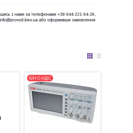
завшись з нами за телефонами +38-044-221-64-26,
: info@provod.kiev.ua або оформивши замовлення
Б/Н С НДС