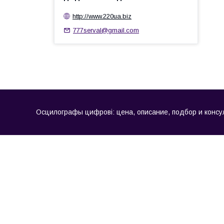
http://www.220ua.biz
777serval@gmail.com
Осцилографы цифрові: цена, описание, подбор и консул