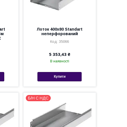
art
Лоток 400х80 Standart
3м
неперфорований
C
35066
5 353,43 ₴
В наявності
Купити
Б/Н С НДС