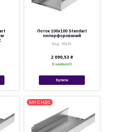
art
Лоток 100х100 Standart
3м
неперфорований
C
35101
2 090,53 ₴
В наявності
Купити
Б/Н С НДС