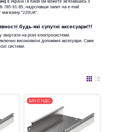
ні)
в Україні і в Києві Ви можете зв'язавшись з
-785-91-85, надіславши запит на e-mail:
т-магазину "220UA".
вності будь-які супутні аксесуари!!!
 звертати на різні електросистеми.
ключно високоякісні допоміжні аксесуари. Саме
сієї системи.
Б/Н С НДС