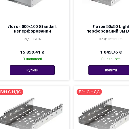
Лоток 600х100 Standart
Лоток 50х50 Ligh
неперфорований
перфорований 3м 
35107
3526005
15 899,41 ₴
1 049,76 ₴
В наявності
В наявності
Купити
Купити
Б/Н С НДС
Б/Н С НДС