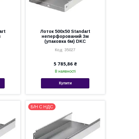
art
Лоток 500х50 Standart
й
неперфорований 3м
(упаковка 6м) DKC
35027
5 785,86 ₴
В наявності
Купити
Б/Н С НДС