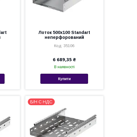
art
Лоток 500х100 Standart
й
неперфорований
35106
6 689,35 ₴
В наявності
Купити
Б/Н С НДС