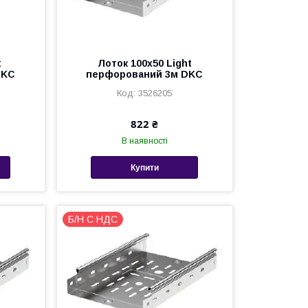
t
Лоток 100х50 Light
DKC
перфорований 3м DKC
3526205
822 ₴
В наявності
Купити
Б/Н С НДС