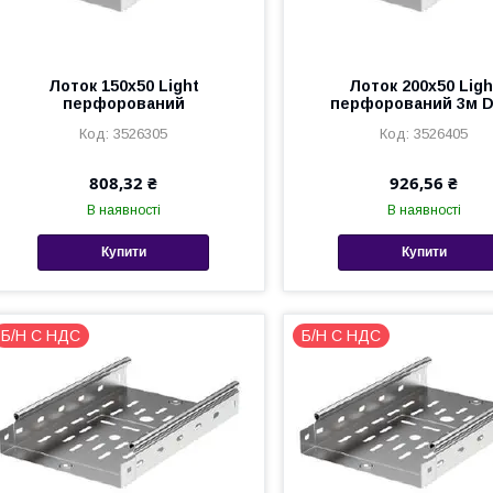
Лоток 150х50 Light
Лоток 200х50 Ligh
перфорований
перфорований 3м 
3526305
3526405
808,32 ₴
926,56 ₴
В наявності
В наявності
Купити
Купити
Б/Н С НДС
Б/Н С НДС