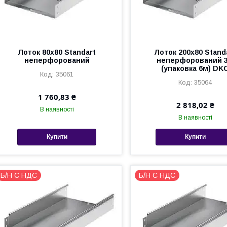
Лоток 80х80 Standart
Лоток 200х80 Stand
неперфорований
неперфорований 
(упаковка 6м) DK
35061
35064
1 760,83 ₴
2 818,02 ₴
В наявності
В наявності
Купити
Купити
Б/Н С НДС
Б/Н С НДС