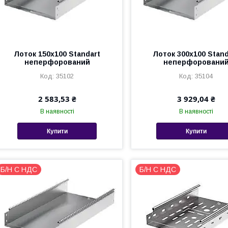
Лоток 150х100 Standart
Лоток 300х100 Stand
неперфорований
неперфоровани
35102
35104
2 583,53 ₴
3 929,04 ₴
В наявності
В наявності
Купити
Купити
Б/Н С НДС
Б/Н С НДС