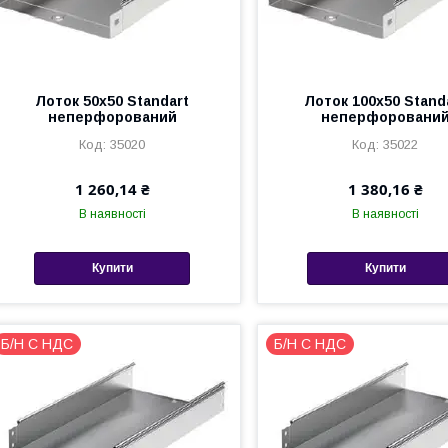
Лоток 50х50 Standart
Лоток 100х50 Stand
неперфорований
неперфоровани
35020
35022
1 260,14 ₴
1 380,16 ₴
В наявності
В наявності
Купити
Купити
Б/Н С НДС
Б/Н С НДС