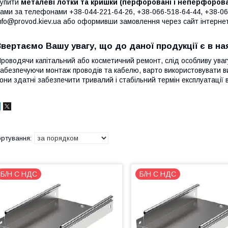
упити
металеві лотки та кришки (перфоровані і неперфорова
ами за телефонами +38-044-221-64-26, +38-066-518-64-44, +38-068
nfo@provod.kiev.ua або оформивши замовлення через сайт інтерне
Звертаємо Вашу увагу, що до даної продукції є в ная
роводячи капітальний або косметичний ремонт, слід особливу увагу
абезпечуючи монтаж проводів та кабелю, варто використовувати ви
они здатні забезпечити тривалий і стабільний термін експлуатації в
Б/Н С НДС
Б/Н С НДС