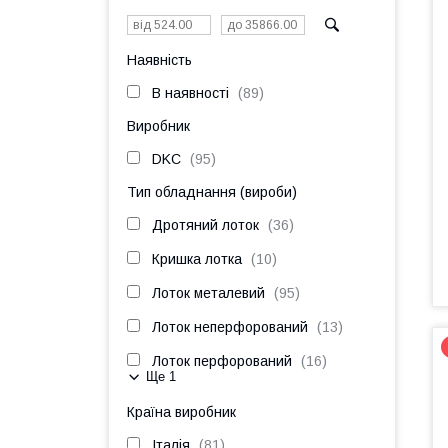
Наявність
В наявності
89
Виробник
DKC
95
Тип обладнання (вироби)
Дротяний лоток
36
Кришка лотка
10
Лоток металевий
95
Лоток неперфорований
13
Лоток перфорований
16
Ще 1
Країна виробник
Італія
81