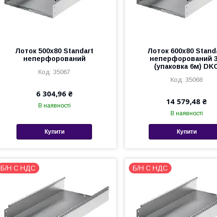
Лоток 500х80 Standart
Лоток 600х80 Stand
неперфорований
неперфорований 
(упаковка 6м) DK
35067
35068
6 304,96 ₴
14 579,48 ₴
В наявності
В наявності
Купити
Купити
Б/Н С НДС
Б/Н С НДС