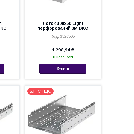
t
Лоток 300х50 Light
DKC
перфорований 3м DKC
3526505
1 298,94 ₴
В наявності
Купити
Б/Н С НДС