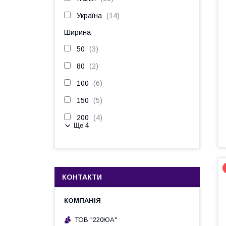
Україна
14
Ширина
50
3
80
2
100
6
150
5
200
4
Ще 4
КОНТАКТИ
ТОВ "220ЮА"