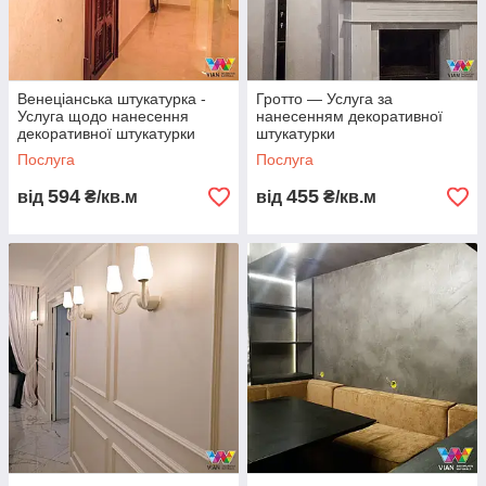
Венеціанська штукатурка -
Гротто — Услуга за
Услуга щодо нанесення
нанесенням декоративної
декоративної штукатурки
штукатурки
Послуга
Послуга
594
455
від
₴/кв.м
від
₴/кв.м