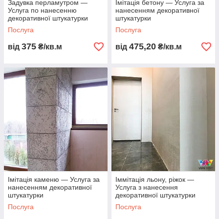
Задувка перламутром —
Імітація бетону — Услуга за
Услуга по нанесенню
нанесенням декоративної
декоративної штукатурки
штукатурки
Послуга
Послуга
375
475,20
від
₴/кв.м
від
₴/кв.м
Імітація каменю — Услуга за
Іммітація льону, ріжок —
нанесенням декоративної
Услуга з нанесення
штукатурки
декоративної штукатурки
Послуга
Послуга