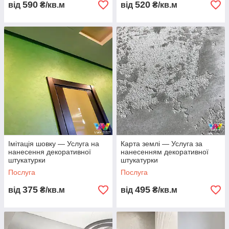
590
520
від
₴/кв.м
від
₴/кв.м
Імітація шовку — Услуга на
Карта землі — Услуга за
нанесення декоративної
нанесенням декоративної
штукатурки
штукатурки
Послуга
Послуга
375
495
від
₴/кв.м
від
₴/кв.м