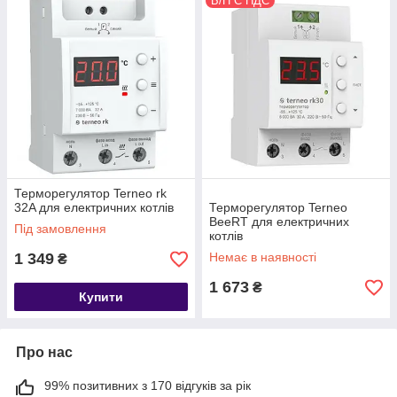
Б/Н С НДС
Терморегулятор Terneo rk
32A для електричних котлів
Терморегулятор Terneo
BeeRT для електричних
Під замовлення
котлів
1 349
Немає в наявності
₴
1 673
₴
Купити
Про нас
99% позитивних з 170 відгуків за рік