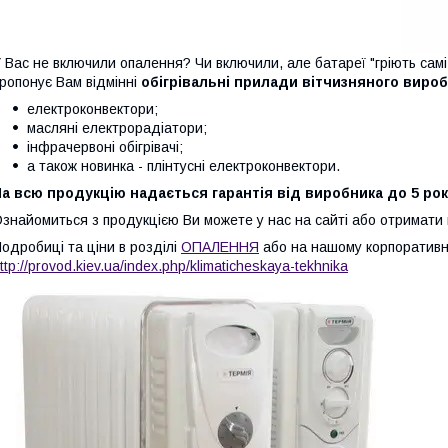
 Вас не включили опалення? Чи включили, але батареї "гріють сам
ропонує Вам відмінні
обігрівальні прилади вітчизняного виро
електроконвектори;
масляні електрорадіатори;
інфрачервоні обігрівачі;
а також новинка - плінтусні електроконвектори.
а всю продукцію надається гарантія від виробника до 5 рок
знайомиться з продукцією Ви можете у нас на сайті або отримати
одробиці та ціни в розділі
ОПАЛЕННЯ
або на нашому корпоративн
ttp://provod.kiev.ua/index.php/klimaticheskaya-tekhnika