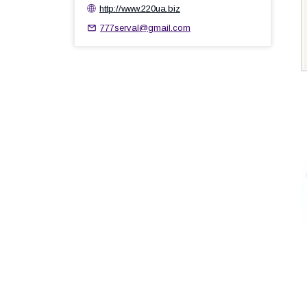
http://www.220ua.biz
777serval@gmail.com