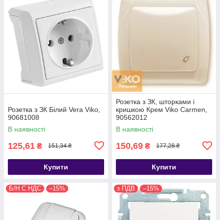
Розетка з ЗК, шторками і
Розетка з ЗК Білий Vera Viko,
кришкою Крем Viko Carmen,
90681008
90562012
В наявності
В наявності
125,61
150,69
₴
₴
151,34 ₴
177,28 ₴
Купити
Купити
Б/Н С НДС
–15%
з ПДВ
–15%