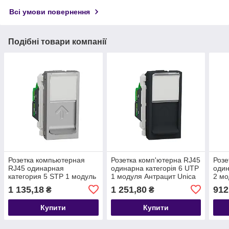
Всі умови повернення
Подібні товари компанії
Розетка компьютерная
Розетка комп'ютерна RJ45
Розе
RJ45 одинарная
одинарна категорія 6 UTP
один
категория 5 STP 1 модуль
1 модуля Антрацит Unica
2 мо
Алюминий Unica New
New Schneider Electric
Schn
1 135,18
1 251,80
912
₴
₴
Schneider Electric
NU341454
NU3
NU341230
Купити
Купити