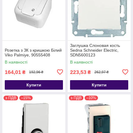
Заглушка Слоновая кость
Розетка з ЗК з кришкою Білий
Sedna Schneider Electric,
Viko Palmiye, 90555408
SDN5600123
В наявності
В наявності
164,01
223,53
₴
₴
192,96 ₴
262,97 ₴
Купити
Купити
з ПДВ
–15%
з ПДВ
–10%