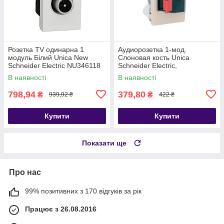
Розетка TV одинарна 1
Аудиорозетка 1-мод.
модуль Білий Unica New
Слоновая кость Unica
Schneider Electric NU346118
Schneider Electric,
MGU3.487.25
В наявності
В наявності
798,94
379,80
₴
₴
939,92 ₴
422 ₴
Купити
Купити
Показати ще
Про нас
99% позитивних з 170 відгуків за рік
Працює з 26.08.2016