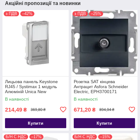
Акційні пропозиції та новинки
з ПДВ
–42%
з ПДВ
–25%
Лицьова панель Keystone
Розетка SAT кінцева
RJ45 / Systimax 1 модуль
Антрацит Asfora Schneider
Алюміній Unica New
Electric, EPH3700171
Schneider Electric NU946030
В наявності
В наявності
214,49
671,20
₴
₴
369,80 ₴
894,94 ₴
Купити
Купити
Б/Н С НДС
–17%
Б/Н С НДС
–15%