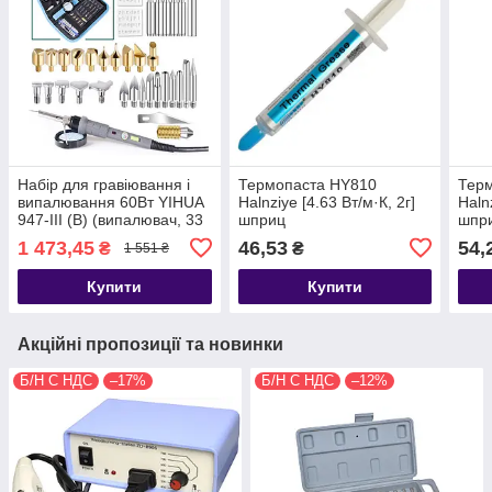
Набір для гравіювання і
Термопаста HY810
Тер
випалювання 60Вт YIHUA
Halnziye [4.63 Вт/м·К, 2г]
Haln
947-III (B) (випалювач, 33
шприц
шпр
накінцівника, підставка)
1 473,45
46,53
54,
₴
₴
1 551 ₴
Купити
Купити
Акційні пропозиції та новинки
Б/Н С НДС
–17%
Б/Н С НДС
–12%