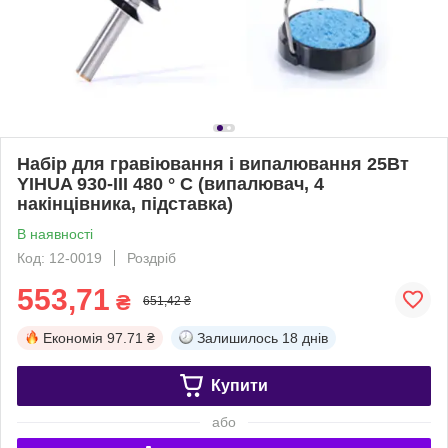
Набір для гравіювання і випалювання 25Вт
YIHUA 930-III 480 ° C (випалювач, 4
накінцівника, підставка)
В наявності
Код: 12-0019
Роздріб
553,71
₴
651,42 ₴
Економія
97.71 ₴
Залишилось
18 днів
Купити
або