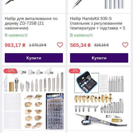
Набір для випалювання по
Набір HandsKit 936-S
дереву ZD-725B (21
(паяльник з регулюванням
наконечник)
температури + підставка + 5
наконечників + припій +
В наявності
В наявності
пінцет)
963,17
565,34
₴
₴
1 070,19 ₴
628,16 ₴
Купити
Купити
–10%
–5%