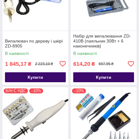
Набір для випалювання ZD-
Випалювач по дереву і шкірі
410B (паяльник 30Вт + 6
ZD-8905
наконечників)
В наявності
В наявності
1 845,17
614,20
₴
₴
2 223,10 ₴
697,95 ₴
Купити
Купити
Б/Н С НДС
–10%
–10%