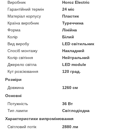
Виробник
Horoz Electric
Гарантійний термін
24 міс
Матеріал корпусу
Пластик
Країна виробник
Туреччина
Форма
Лінійна
Колір
Білий
Вид виробу
LED світильник
Спосіб монтажу
Накладний
Колір світіння
Нейтральний
Джерело світла
LED module
Кут розсіювання
120 град.
Розміри
Довжина
1260 см
Основні
Потужність
36 Вт
Тип лампи
Світлодіодна
Характеристики випромінювання
Світловий потік
2880 лм