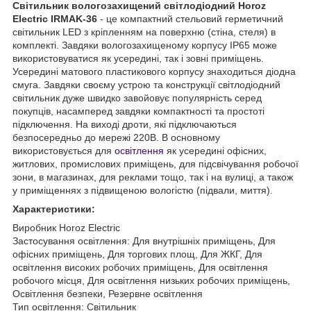
Світильник вологозахищений світлодіодний Horoz
Electric IRMAK-36
- це компактний стельовий герметичний
світильник LED з кріпленням на поверхню (стіна, стеля) в
комплекті. Завдяки вологозахищеному корпусу IP65 може
використовуватися як усередині, так і зовні приміщень.
Усередині матового пластикового корпусу знаходиться діодна
смуга. Завдяки своєму устрою та конструкції світлодіодний
світильник дуже швидко завойовує популярність серед
покупців, насамперед завдяки компактності та простоті
підключення. На виході дроти, які підключаються
безпосередньо до мережі 220В. В основному
використовується для
освітлення
як усередині офісних,
житлових, промислових приміщень, для підсвічування робочої
зони, в магазинах, для реклами тощо, так і на вулиці, а також
у приміщеннях з підвищеною вологістю (підвали, миття).
Характеристики:
Виробник Horoz Electric
Застосування освітлення: Для внутрішніх приміщень, Для
офісних приміщень, Для торгових площ, Для ЖКГ, Для
освітлення високих робочих приміщень, Для освітлення
робочого місця, Для освітлення низьких робочих приміщень,
Освітлення безпеки, Резервне освітлення
Тип освітлення: Світильник