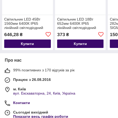
Світильник LED 45Вт
Світильник LED 18Вт
Світ
1560мм 6400К IP65
652мм 6400К IP65
282м
лінійний світлодіодний
лінійний світлодіодний
SIGM
IRMAK-45 Horoz Electric
NEHIR-18 Horoz Electric
646,28
373
150
₴
₴
Купити
Купити
Про нас
99% позитивних з 170 відгуків за рік
Працює з 26.08.2016
м. Київ
вул. Екскаваторна, 24, Київ, Україна
Контакти
Сьогодні вихідний
Показати весь графік роботи