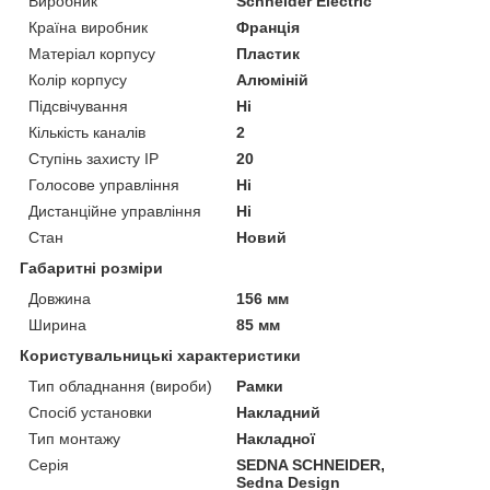
Виробник
Schneider Electric
Країна виробник
Франція
Матеріал корпусу
Пластик
Колір корпусу
Алюміній
Підсвічування
Ні
Кількість каналів
2
Ступінь захисту IP
20
Голосове управління
Ні
Дистанційне управління
Ні
Стан
Новий
Габаритні розміри
Довжина
156 мм
Ширина
85 мм
Користувальницькі характеристики
Тип обладнання (вироби)
Рамки
Спосіб установки
Накладний
Тип монтажу
Накладної
Серія
SEDNA SCHNEIDER,
Sedna Design