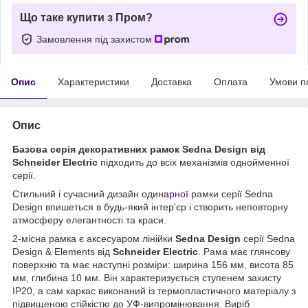
Що таке купити з Пром?
Замовлення під захистом
Опис
Характеристики
Доставка
Оплата
Умови п
Опис
Базова серія декоративних рамок Sedna Design від
Schneider Electric
підходить до всіх механізмів однойменної
серії.
Стильний і сучасний дизайн один
арної
рамки серії Sedna
Design впишеться в будь-який інтер'єр і створить неповторну
атмосферу елегантності та краси.
2-місна рамка є аксесуаром лінійки
Sedna Design
серії Sedna
Design & Elements від
Schneider Electric
. Рама має глянсову
поверхню та має наступні розміри: ширина 156 мм, висота 85
мм, глибина 10 мм. Він характеризується ступенем захисту
IP20, а сам каркас виконаний із термопластичного матеріалу з
підвищеною стійкістю до УФ-випромінювання. Виріб