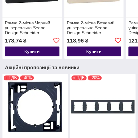
Рамка 2-місна Чорний
Рамка 2-місна Бежевий
Рамк
універсальна Sedna
універсальна Sedna
унів
Design Schneider
Design Schneider
Desi
SDD314802
SDD312802
SDD
178,74
118,96
121
₴
₴
Купити
Купити
Акційні пропозиції та новинки
з ПДВ
–40%
з ПДВ
–20%