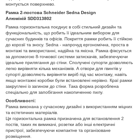
монтується поверхнево.
Рамка 2-постова Schneider Sedna Design
Алюміній
SDD313802
Рамка горизонтальна поєднує в собі стильний дизайн та
функціональність, що робить її ідеальним вибором для
сучасних будинків та офісів. Покриття рамки робить її стійкою
до корозії та зносу. Sedna - напрочуд ергономічна, проста в
монтажі та використанні, надійна та якісна. Рамка фіксується
за допомогою 8-точкової системи затискачів, забезпечуючи
ідеальне прилягання до стіни. Сполучені супорти дозволяють
легко вирівняти кілька механізмів. А отвори для гвинтів у
супорті дозволяють вирівняти виріб під час монтажу, навіть
якщо монтажні коробки були встановлені нерівно. Краї рамки
закруглені із загином до стіни. Така форма розроблена
спеціально для запобігання накопиченню пилу.
Особливості:
Рамка виконана у сучасному дизайні з використанням міцних
та естетичних матеріалів.
Ця горизонтальна рамка призначена для встановлення 2
постів, таких як вимикачі, розетки або інші електричні
пристрої, забезпечуючи компактне та організоване
розміщення.