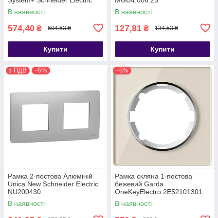
INS44031
В наявності
В наявності
574,40
127,81
₴
₴
604,63 ₴
134,53 ₴
Купити
Купити
з ПДВ
–5%
–5%
Рамка 2-постова Алюміній
Рамка скляна 1-постова
Unica New Schneider Electric
бежевий Garda
NU200430
OneKeyElectro 2E52101301
В наявності
В наявності