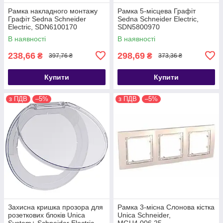
Рамка накладного монтажу
Рамка 5-місцева Графіт
Графіт Sedna Schneider
Sedna Schneider Electric,
Electric, SDN6100170
SDN5800970
В наявності
В наявності
238,66
298,69
₴
₴
397,76 ₴
373,36 ₴
Купити
Купити
з ПДВ
–5%
з ПДВ
–5%
Захисна кришка прозора для
Рамка 3-місна Слонова кістка
розеткових блоків Unica
Unica Schneider,
System+ Schneider Electric
MGU4.006.25