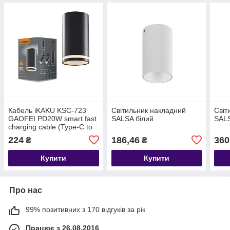
Кабель iKAKU KSC-723
Світильник накладний
Світ
GAOFEI PD20W smart fast
SALSA білий
SALS
charging cable (Type-C to
Lightning), Silver, довжина
224
186,46
360
₴
₴
1м, BOX
Купити
Купити
Про нас
99% позитивних з 170 відгуків за рік
Працює з 26.08.2016