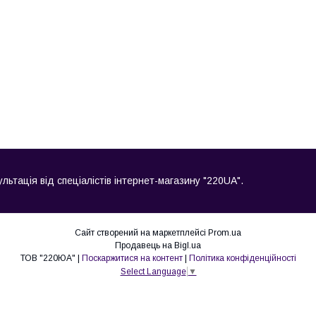
льтація від спеціалістів інтернет-магазину "220UA".
Сайт створений на маркетплейсі
Prom.ua
Продавець на Bigl.ua
ТОВ "220ЮА" |
Поскаржитися на контент
|
Політика конфіденційності
Select Language
▼