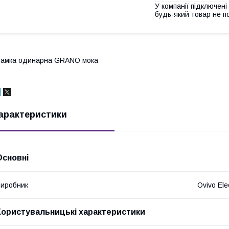
У компанії підключені
будь-який товар не п
амка одинарна GRANO мока
арактеристики
Основні
иробник
Ovivo Elec
Користувальницькі характеристики