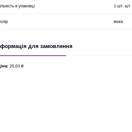
ількість в упаковці
1 шт. шт.
олір
мока
нформація для замовлення
іна:
20,03 ₴