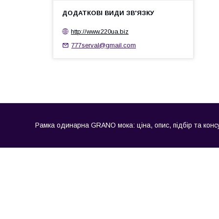
http://www.220ua.biz
777serval@gmail.com
Рамка одинарна GRANO мока: ціна, опис, підбір та консу