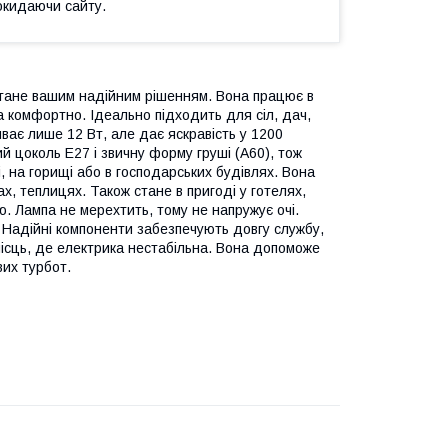
окидаючи сайту.
стане вашим надійним рішенням. Вона працює в
та комфортно. Ідеально підходить для сіл, дач,
ває лише 12 Вт, але дає яскравість у 1200
 цоколь E27 і звичну форму груші (A60), тож
і, на горищі або в господарських будівлях. Вона
, теплицях. Також стане в пригоді у готелях,
ю. Лампа не мерехтить, тому не напружує очі.
 Надійні компоненти забезпечують довгу службу,
місць, де електрика нестабільна. Вона допоможе
вих турбот.