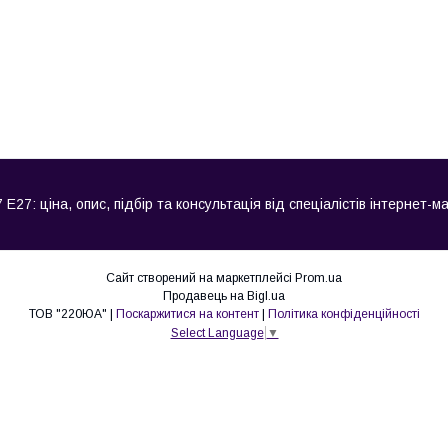
Е27: ціна, опис, підбір та консультація від спеціалістів інтернет-м
Сайт створений на маркетплейсі
Prom.ua
Продавець на Bigl.ua
ТОВ "220ЮА" |
Поскаржитися на контент
|
Політика конфіденційності
Select Language
▼