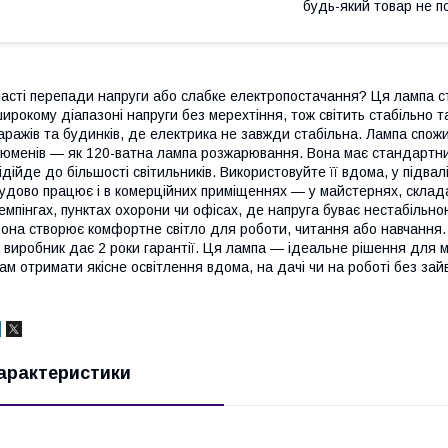
будь-який товар не п
асті перепади напруги або слабке електропостачання? Ця лампа 
ирокому діапазоні напруги без мерехтіння, тож світить стабільно 
аражів та будинків, де електрика не завжди стабільна. Лампа спожи
юменів — як 120-ватна лампа розжарювання. Вона має стандартний
ідійде до більшості світильників. Використовуйте її вдома, у підвал
удово працює і в комерційних приміщеннях — у майстернях, складах
емпінгах, пунктах охорони чи офісах, де напруга буває нестабільно
она створює комфортне світло для роботи, читання або навчання.
 виробник дає 2 роки гарантії. Ця лампа — ідеальне рішення для 
ам отримати якісне освітлення вдома, на дачі чи на роботі без зай
арактеристики