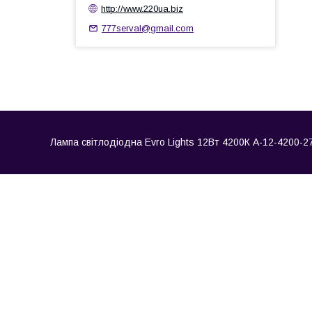
http://www.220ua.biz
777serval@gmail.com
Лампа світлодіодна Evro Lights 12Вт 4200К A-12-4200-27 