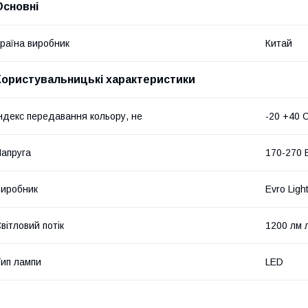
Основні
раїна виробник
Китай
Користувальницькі характеристики
ндекс передавання кольору, не
-20 +40 
апруга
170-270 
иробник
Evro Ligh
вітловий потік
1200 лм 
ип лампи
LED