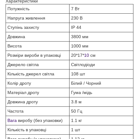
Характеристики
Потужність
7 Вт
Напруга живлення
230 В
Ступінь захисту
IP 44
Довжина
3800 мм
Висота
1000 мм
Розміри вироби в упаковці
20*17*
10
см
Джерело світла
Світлодіоди
Кількість джерел світла
108 шт
Колір дроту
Білий / Чорний
Матеріал дроту
Гума /мідь
Довжина дроту
3.8 м
Частота
50 Гц
Вага
виробу (без упаковки)
1.1 кг
Кількість в упаковці
1 шт
Вага виробу (з упаковкою)
1.12 кг