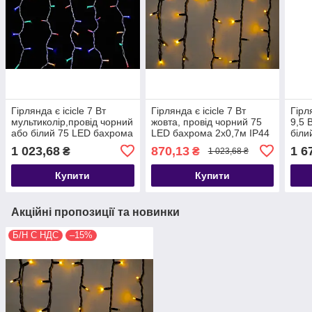
Гірлянда є icicle 7 Вт
Гірлянда є icicle 7 Вт
Гірл
мультиколір,провід чорний
жовта, провід чорний 75
9,5 
або білий 75 LED бахрома
LED бахрома 2x0,7м IP44
біли
2x0,7м IP44 для вулиці
для вулиці
біли
1 023,68
870,13
1 6
₴
₴
1 023,68 ₴
(90012956)
(900
Купити
Купити
Акційні пропозиції та новинки
Б/Н С НДС
–15%