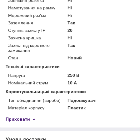
Зовнішня розетка
Ні
Намотування на рамку
Ні
Мережевий роз'єм
Ні
Заземлення
Так
Ступінь захисту IP
20
Захисна кришка
Ні
Захист від короткого
Так
замикання
Стан
Новий
Технічні характеристики
Напруга
250 В
Номінальний струм
10 А
Користувальницькі характеристики
Тип обладнання (вироби)
Подовжувачі
Матеріал корпусу
Пластик
Приховати
Умови доставки