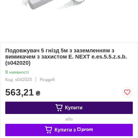
Подовжувач 5 гнізд 5м з заземленням з
вимикачем з захистом E. NEXT e.es.5.5.z.s.b.
(s042020)
В наявності
Код: s042020
Роздріб
563,21
₴
Купити
або
Купити з