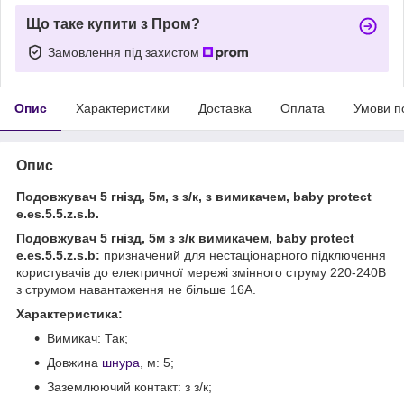
Що таке купити з Пром?
Замовлення під захистом
Опис
Характеристики
Доставка
Оплата
Умови п
Опис
Подовжувач 5 гнізд, 5м, з з/к, з вимикачем, baby protect
e.es.5.5.z.s.b.
Подовжувач 5 гнізд, 5м з з/к вимикачем, baby protect
e.es.5.5.z.s.b:
призначений для нестаціонарного підключення
користувачів до електричної мережі змінного струму 220-240В
з струмом навантаження не більше 16А.
Характеристика:
Вимикач: Так;
Довжина
шнура
, м: 5;
Заземлюючий контакт: з з/к;