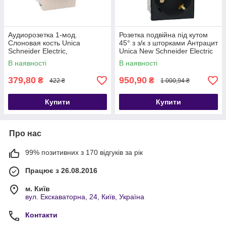
Аудиорозетка 1-мод.
Розетка подвійна під кутом
Слоновая кость Unica
45° з з/к з шторками Антрацит
Schneider Electric,
Unica New Schneider Electric
MGU3.487.25
NU306754A
В наявності
В наявності
379,80
950,90
₴
₴
422 ₴
1 000,94 ₴
Купити
Купити
Про нас
99% позитивних з 170 відгуків за рік
Працює з 26.08.2016
м. Київ
вул. Екскаваторна, 24, Київ, Україна
Контакти