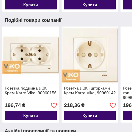
Купити
Купити
Подібні товари компанії
Розетка подвійна з ЗК
Розетка з ЗК і шторками
Розе
Крем Karre Viko, 90960156
Крем Karre Viko, 90960142
криш
909
196,74
218,36
196
₴
₴
Купити
Купити
Акційні пропозиції та новинки