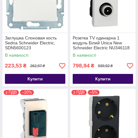
Заглушка Слоновая кость
Розетка TV одинарна 1
Sedna Schneider Electric,
модуль Білий Unica New
SDN5600123
Schneider Electric NU346118
В наявності
В наявності
223,53
798,94
₴
₴
262,97 ₴
939,92 ₴
Купити
Купити
з ПДВ
–10%
з ПДВ
–5%