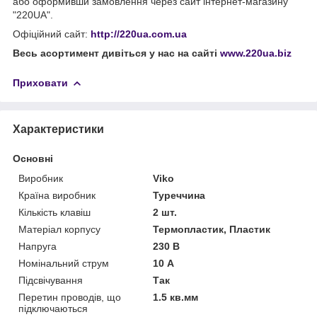
або оформивши замовлення через сайт інтернет-магазину
"220UA".
Офіційний сайт:
http://220ua.com.ua
Весь асортимент дивіться у нас на сайті
www.220ua.biz
Приховати
Характеристики
Основні
Виробник
Viko
Країна виробник
Туреччина
Кількість клавіш
2 шт.
Матеріал корпусу
Термопластик, Пластик
Напруга
230 В
Номінальний струм
10 А
Підсвічування
Так
Перетин проводів, що
1.5 кв.мм
підключаються