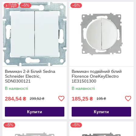
з ПДВ
–5%
–5%
Вимикач 2-й Білий Sedna
Вимикач подвійний білий
Schneider Electric,
Florence OneKeyElectro
SDN0300121
1Е31501300
В наявності
В наявності
284,54
185,25
₴
₴
299,52 ₴
195 ₴
Купити
Купити
–5%
–5%