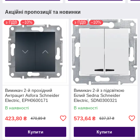
Акційні пропозиції та новинки
з ПДВ
–10%
з ПДВ
–10%
Вимикач 2-й прохідний
Вимикач 2-й з підсвіткою
Антрацит Asfora Schneider
Білий Sedna Schneider
Electric, EPH0600171
Electric, SDN0300321
В наявності
В наявності
423,80
573,64
₴
₴
470,89 ₴
637,37 ₴
Купити
Купити