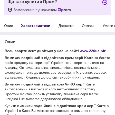
Що таке купити з Пром?
Замовлення під захистом
Опис
Характеристики
Доставка
Оплата
Умови 
Опис
Весь асортимент дивіться у нас на сайті
www.220ua.biz
Вимикач подвійний з підсвіткою крем серії Karre
за багато
років продажу на території України встиг перетворитися на
класику. Оптимальна ціна, висока якість, велика кількість
аксесуарів і тонів дозволяє застосовувати їх у різних сферах -
від квартир і будинків до офісів і виробничих приміщень.
Вимикач подвійний з підсвіткою Vi-KO серії Karre
виготовлений з високоякісного нетоксичного пластику.
Простий монтаж робить установку вимикача серії Karre
швидкої і не вимагає додаткового обладнання.
Купити
вимикач подвійний з підсвіткою крем серії Karre
в
Україні і в Києві Ви можете
зв'язавшись з нами по телефону