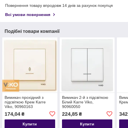
Повернення товару впродовж 14 днів за рахунок покупця
Всі умови повернення
Подібні товари компанії
Вимикач прохідний з
Вимикач 2-й з підсвіткою
Вими
підсвіткою Крем Karre
Білий Karre Viko,
Крем
Viko, 90960163
90960050
174,04
224,85
342
₴
₴
Купити
Купити