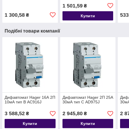
1 501,59
₴
1 300,58
533
₴
Купити
Подібні товари компанії
Дифавтомат Hager 16А 2П
Дифавтомат Hager 2П 25А
Дифа
10мА тип В AC916J
30мА тип С AD975J
30мА
3 588,52
2 945,80
2 8
₴
₴
Купити
Купити