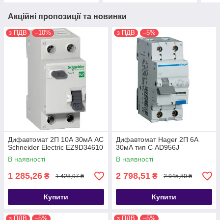
Акційні пропозиції та новинки
з ПДВ
–10%
з ПДВ
–5%
Дифавтомат 2П 10А 30мА АС
Дифавтомат Hager 2П 6А
Schneider Electric EZ9D34610
30мА тип С AD956J
В наявності
В наявності
1 285,26
2 798,51
₴
₴
1 428,07 ₴
2 945,80 ₴
Купити
Купити
з ПДВ
–5%
з ПДВ
–5%