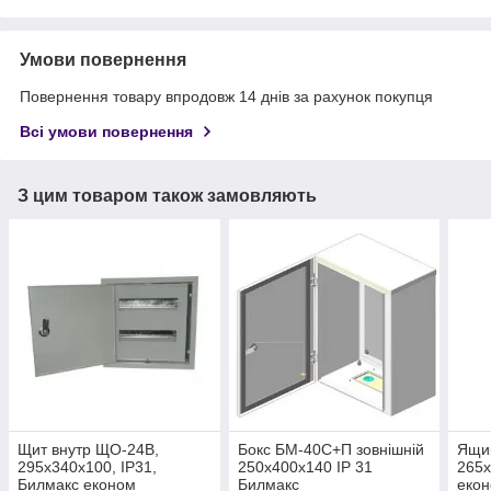
Умови повернення
Повернення товару впродовж 14 днів за рахунок покупця
Всі умови повернення
З цим товаром також замовляють
Щит внутр ЩО-24В,
Бокс БМ-40С+П зовнішній
Ящи
295х340х100, IP31,
250х400х140 IP 31
265х
Билмакс економ
Билмакс
еко