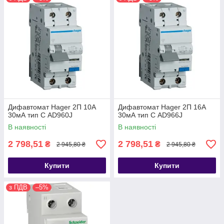
Дифавтомат Hager 2П 10А
Дифавтомат Hager 2П 16А
30мА тип С AD960J
30мА тип С AD966J
В наявності
В наявності
2 798,51
2 798,51
₴
₴
2 945,80 ₴
2 945,80 ₴
Купити
Купити
з ПДВ
–5%