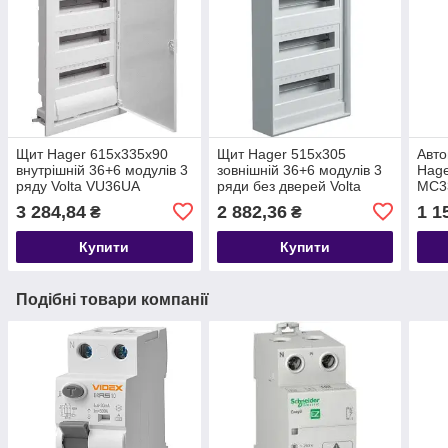
Щит Hager 615х335х90
Щит Hager 515х305
Авто
внутрішній 36+6 модулів 3
зовнішній 36+6 модулів 3
Hage
ряду Volta VU36UA
ряди без дверей Volta
MC3
VA36CN
3 284,84
2 882,36
1 1
₴
₴
Купити
Купити
Подібні товари компанії