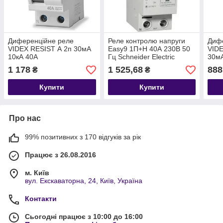
Диференційне реле
Реле контролю напруги
Диф
VIDEX RESIST А 2п 30мА
Easy9 1П+Н 40А 230В 50
VIDE
10кА 40А
Гц Schneider Electric
30мА
EZ9C1240
1 178
1 525,68
888
₴
₴
Купити
Купити
Про нас
99% позитивних з 170 відгуків за рік
Працює з 26.08.2016
м. Київ
вул. Екскаваторна, 24, Київ, Україна
Контакти
Сьогодні працює з 10:00 до 16:00