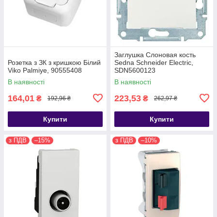
Заглушка Слоновая кость
Розетка з ЗК з кришкою Білий
Sedna Schneider Electric,
Viko Palmiye, 90555408
SDN5600123
В наявності
В наявності
164,01
223,53
₴
₴
192,96 ₴
262,97 ₴
Купити
Купити
з ПДВ
–15%
з ПДВ
–10%