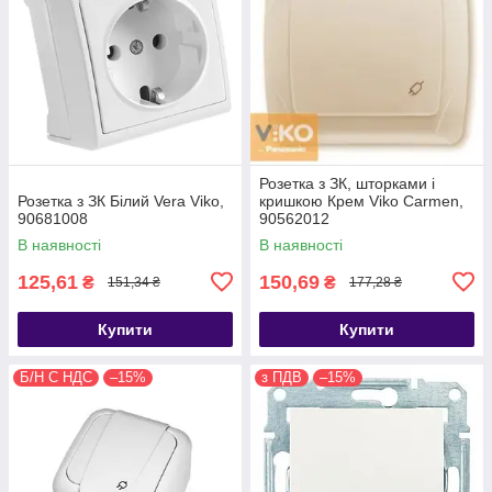
Розетка з ЗК, шторками і
Розетка з ЗК Білий Vera Viko,
кришкою Крем Viko Carmen,
90681008
90562012
В наявності
В наявності
125,61
150,69
₴
₴
151,34 ₴
177,28 ₴
Купити
Купити
Б/Н С НДС
–15%
з ПДВ
–15%