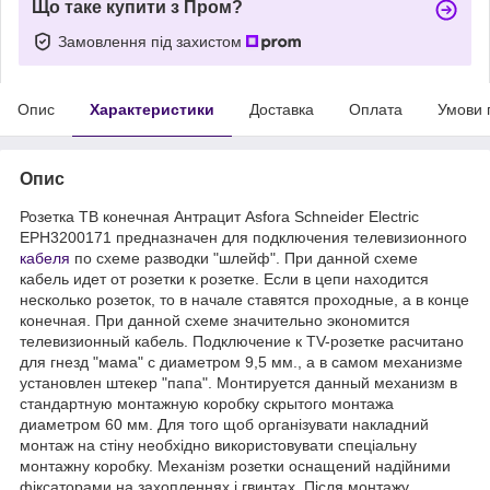
Що таке купити з Пром?
Замовлення під захистом
Опис
Характеристики
Доставка
Оплата
Умови 
Опис
Розетка ТВ конечная Антрацит Asfora Schneider Electric
EPH3200171 предназначен для подключения телевизионного
кабеля
по схеме разводки "шлейф". При данной схеме
кабель идет от розетки к розетке. Если в цепи находится
несколько розеток, то в начале ставятся проходные, а в конце
конечная. При данной схеме значительно экономится
телевизионный кабель. Подключение к TV-розетке расчитано
для гнезд "мама" с диаметром 9,5 мм., а в самом механизме
установлен штекер "папа". Монтируется данный механизм в
стандартную монтажную коробку скрытого монтажа
диаметром 60 мм. Для того щоб організувати накладний
монтаж на стіну необхідно використовувати спеціальну
монтажну коробку. Механізм розетки оснащений надійними
фіксаторами на захопленнях і гвинтах. Після монтажу