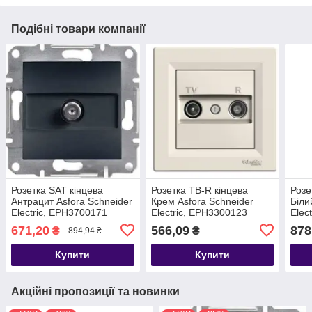
Подібні товари компанії
Розетка SAT кінцева
Розетка ТВ-R кінцева
Розе
Антрацит Asfora Schneider
Крем Asfora Schneider
Біли
Electric, EPH3700171
Electric, EPH3300123
Elec
671,20
566,09
878
₴
₴
894,94 ₴
Купити
Купити
Акційні пропозиції та новинки