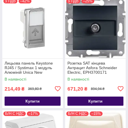
з ПДВ
–42%
з ПДВ
–25%
Лицьова панель Keystone
Розетка SAT кінцева
RJ45 / Systimax 1 модуль
Антрацит Asfora Schneider
Алюміній Unica New
Electric, EPH3700171
Schneider Electric NU946030
В наявності
В наявності
214,49
671,20
₴
₴
369,80 ₴
894,94 ₴
Купити
Купити
Б/Н С НДС
–17%
Б/Н С НДС
–15%