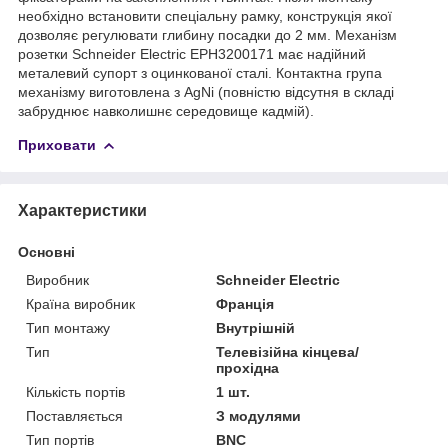
необхідно встановити спеціальну рамку, конструкція якої
дозволяє регулювати глибину посадки до 2 мм. Механізм
розетки Schneider Electric EPH3200171 має надійний
металевий супорт з оцинкованої сталі. Контактна група
механізму виготовлена з AgNi (повністю відсутня в складі
забруднює навколишнє середовище кадмій).
Приховати
Характеристики
Основні
Виробник
Schneider Electric
Країна виробник
Франція
Тип монтажу
Внутрішній
Тип
Телевізійна кінцева/
прохідна
Кількість портів
1 шт.
Поставляється
З модулями
Тип портів
BNC