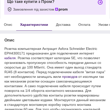
Що таке купити з Пром?
Замовлення під захистом
Опис
Характеристики
Доставка
Оплата
Умови 
Опис
Розетка компьютерная Антрацит Asfora Schneider Electric
EPH4300171 предназначен для подключения интернет
кабеля
. Розетка соответствует категории 5Е, что позволяет
организовать пропускную способность передачи данных со
скоростью до 100 Мбит/с. Она имеет один выход стандарта
RJ45 (8 контактов). Перед подключением кабеля "витая пара"
нет необходимости зачищать жили
проводов
от изоляции так
как механизм розетки оснащен самозачищающимися
контактами. А само подключение кабеля происходит путем
поворота на 1/4 оборота контактного механизма. Для
дополнительного удобства контакты розетки маркированы
двойными цветовыми кодами. Монтируется данный механизм
в стандартную монтажную коробку скрытого монтажа
диаметром 60 мм. Для того чтобы организовать накладной