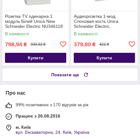
Розетка TV одинарна 1
Аудиорозетка 1-мод.
модуль Білий Unica New
Слоновая кость Unica
Schneider Electric NU346118
Schneider Electric,
MGU3.487.25
В наявності
В наявності
798,94
379,80
₴
₴
939,92 ₴
422 ₴
Купити
Купити
Показати ще
Про нас
99% позитивних з 170 відгуків за рік
Працює з 26.08.2016
м. Київ
вул. Екскаваторна, 24, Київ, Україна