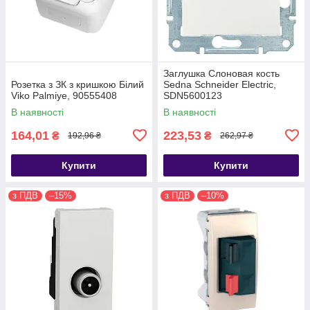
Заглушка Слоновая кость
Розетка з ЗК з кришкою Білий
Sedna Schneider Electric,
Viko Palmiye, 90555408
SDN5600123
В наявності
В наявності
164,01
223,53
₴
₴
192,96 ₴
262,97 ₴
Купити
Купити
з ПДВ
–15%
з ПДВ
–10%