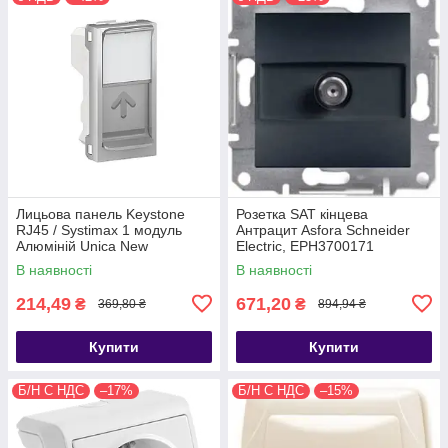
Лицьова панель Keystone
Розетка SAT кінцева
RJ45 / Systimax 1 модуль
Антрацит Asfora Schneider
Алюміній Unica New
Electric, EPH3700171
Schneider Electric NU946030
В наявності
В наявності
214,49
671,20
₴
₴
369,80 ₴
894,94 ₴
Купити
Купити
Б/Н С НДС
–17%
Б/Н С НДС
–15%