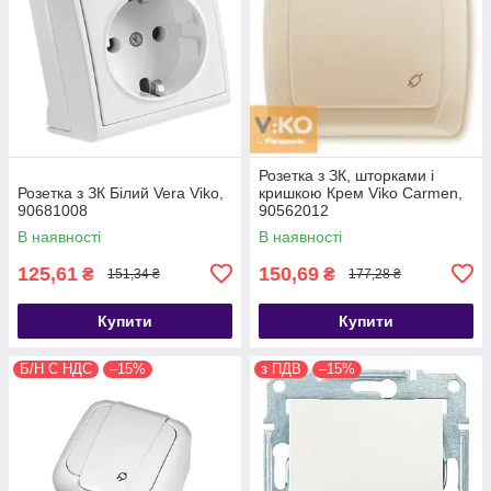
Розетка з ЗК, шторками і
Розетка з ЗК Білий Vera Viko,
кришкою Крем Viko Carmen,
90681008
90562012
В наявності
В наявності
125,61
150,69
₴
₴
151,34 ₴
177,28 ₴
Купити
Купити
Б/Н С НДС
–15%
з ПДВ
–15%