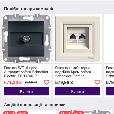
Подібні товари компанії
Розетка SAT кінцева
Розетка комп'ютерна
Розе
Антрацит Asfora Schneider
подвійна Крем Asfora
подв
Electric, EPH3700171
Schneider Electric,
Schn
EPH4400123
EPH
671,20
579,98
579
₴
₴
894,94 ₴
Купити
Купити
Акційні пропозиції та новинки
з ПДВ
–42%
з ПДВ
–25%