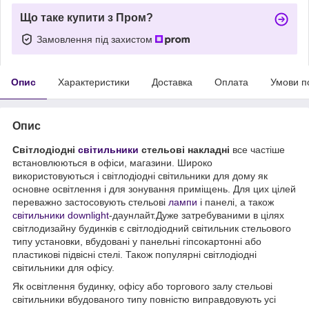
Що таке купити з Пром?
Замовлення під захистом
Опис
Характеристики
Доставка
Оплата
Умови п
Опис
Світлодіодні
світильники
стельові накладні
все частіше
встановлюються в офіси, магазини. Широко
використовуються і світлодіодні світильники для дому як
основне освітлення і для зонування приміщень. Для цих цілей
переважно застосовують стельові
лампи
і панелі, а також
світильники downlight
-даунлайт.Дуже затребуваними в цілях
світлодизайну будинків є світлодіодний світильник стельового
типу установки, вбудовані у панельні гіпсокартонні або
пластикові підвісні стелі. Також популярні світлодіодні
світильники для офісу.
Як освітлення будинку, офісу або торгового залу стельові
світильники вбудованого типу повністю виправдовують усі