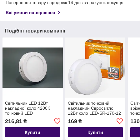
Повернення товару впродовж 14 днів за рахунок покупця
Всі умови повернення
Подібні товари компанії
Світильник LED 12Вт
Світильник точковий
Світ
накладної коло 4200К
накладний Євросвітло
вріз
точковий LED
12Вт коло LED-SR-170-12
точк
4200К
216,81
169
130
₴
₴
Купити
Купити