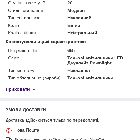
Ступінь захисту IP
20
Стиль виконання
Модерн
Тип світильника
Накладний
Колір
Білий
Колір світіння
Нейтральний
Користувальницькі характеристики
Потужність, Вт
6Вт
Серія
Точкові світильники LED
Даунлайт Downlight
Тип монтажу
Накладної
Тип обладнання (вироби)
Точкові світильники
Приховати
Умови доставки
Доставка здійснюється тільки по передоплаті.
Нова Пошта
Доставка кур'єром "Нової Пошти" по Україні