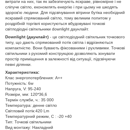
витрати на них, так як забезпечують яскраве, рівномірне і не
сліпуче світло, економлять енергію і при цьому не шкодять
здоров'ю людини. Для підсвічування вітрини бутіка необхідний
яскравий спрямований світло, тому великим попитом у
роздрібній торгівлі користуються вбудовувані точкові
світлодіодні світильники downlight даунлайт.
Downlight
(даунлайт)
- це світлодіодний світильник точкового
типу, що дають спрямований потік світла і відрізняються
компактністю. Вони бувають фіксованими і рухливими. Точкові
світильники з рухомий конструкцією дозволяють зонувати
простір приміщення в залежності від ситуації, підсвічуючи
певні ділянки.
Характеристика:
Клас энергопотербления: A++
Потужність: 6w
Напруга, V: 95-240
Розміри, мм: 120*36,6
Термін служби, ч.: 35 000
Температура: денне світло
Світловий потік:420 Lm
Температурний режим, C : -20 +40
Тип: Точкові світильники
Вид монтажу: Накладний