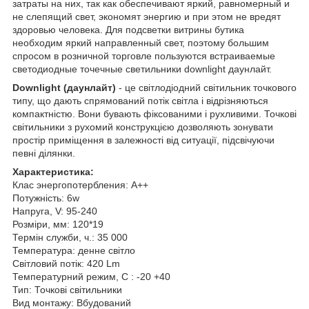
затраты на них, так как обеспечивают яркий, равномерный и
не слепящий свет, экономят энергию и при этом не вредят
здоровью человека. Для подсветки витрины бутика
необходим яркий направленный свет, поэтому большим
спросом в розничной торговле пользуются встраиваемые
светодиодные точечные светильники downlight даунлайт.
Downlight
(даунлайт)
- це світлодіодний світильник точкового
типу, що дають спрямований потік світла і відрізняються
компактністю. Вони бувають фіксованими і рухливими. Точкові
світильники з рухомий конструкцією дозволяють зонувати
простір приміщення в залежності від ситуації, підсвічуючи
певні ділянки.
Характеристика:
Клас энергопотербления: A++
Потужність: 6w
Напруга, V: 95-240
Розміри, мм: 120*19
Термін служби, ч.: 35 000
Температура: денне світло
Світловий потік: 420 Lm
Температурний режим, C : -20 +40
Тип: Точкові світильники
Вид монтажу: Вбудований