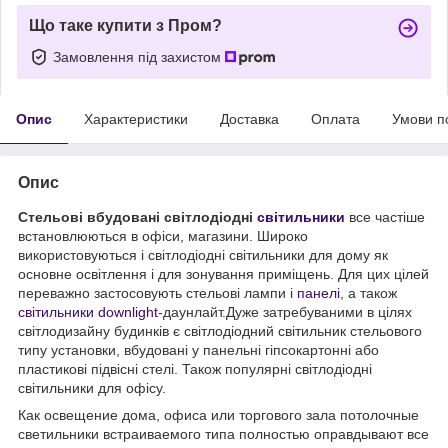
Що таке купити з Пром?
Замовлення під захистом
Опис
Характеристики
Доставка
Оплата
Умови п
Опис
Стельові вбудовані світлодіодні
світильники
все частіше
встановлюються в офіси, магазини. Широко
використовуються і світлодіодні світильники для дому як
основне освітлення і для зонування приміщень. Для цих цілей
переважно застосовують стельові лампи і
панелі
, а також
світильники downlight
-даунлайт.Дуже затребуваними в цілях
світлодизайну будинків є світлодіодний світильник стельового
типу установки, вбудовані у панельні гіпсокартонні або
пластикові підвісні стелі. Також популярні світлодіодні
світильники для офісу.
Как освещение дома, офиса или торгового зала потолочные
светильники встраиваемого типа полностью оправдывают все