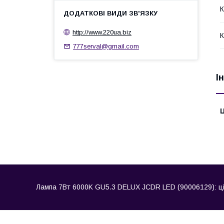
К
http://www.220ua.biz
К
777serval@gmail.com
І
Ц
Лампа 7Вт 6000K GU5.3 DELUX JCDR LED (90006129): ціна,