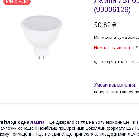
Лампа 7Вт 6
Б/Н С НДС
(90006129)
50,82 ₴
Мінімальна сума замов
Немає в наявності
К
+380 (73) 102-73-23
повернення товару п
Світлодіодна
лампа
– це джерело світла на 90% економніше і в
1
ампочки оснащені найбільш поширеними цоколями формату Е27 і Е1
кому приміщенні. І це не єдине, що принесло світлодіодними лампо