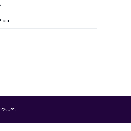
й
 світ
"220UA".