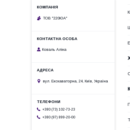
К
ТОВ "220ЮА"
Ц
Е
Коваль Аліна
С
вул. Екскаваторна, 24, Київ, Україна
П
+380 (73) 102-73-23
+380 (97) 899-20-00
Т