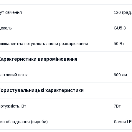
ут свічення
120 град
околь
GU5.3
квівалентна потужність лампи розжарювання
50 Вт
Характеристики випромінювання
вітловий потік
600 лм
Користувальницькі характеристики
отужність, Вт
7Вт
ип обладнання (вироби)
Лампи L