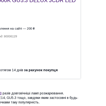
000K GU5.3 DELUX JCDR LED
лення на сайті — 200 ₴
од:
90006129
ротягом 14 днів
за рахунок покупця
0
разів довговічніші ламп розжарювання.
4, GU5.3 тощо, завдяки яким застосовні в будь-
чками таку популярність.