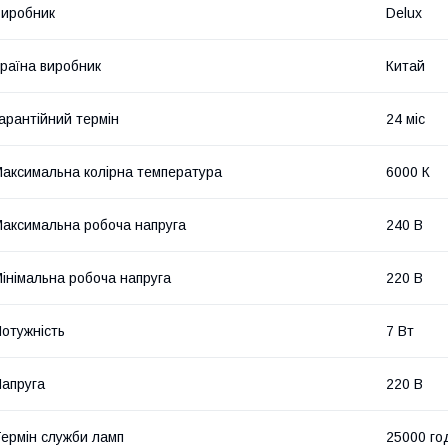
иробник
Delux
раїна виробник
Китай
арантійний термін
24 міс
аксимальна колірна температура
6000 К
аксимальна робоча напруга
240 В
інімальна робоча напруга
220 В
отужність
7 Вт
апруга
220 В
ермін служби ламп
25000 го