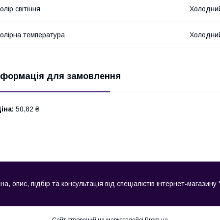
олір світіння
Холодни
олірна температура
Холодний
нформація для замовлення
іна:
50,82 ₴
 опис, підбір та консультація від спеціалістів інтернет-магазину 