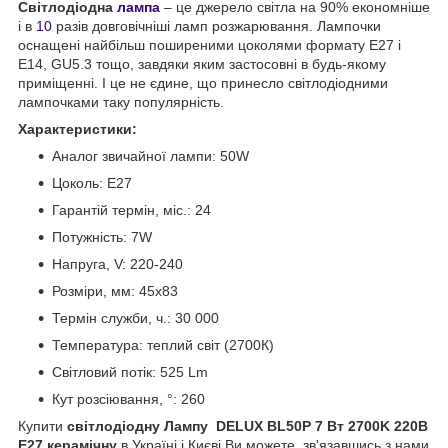
Світлодіодна
лампа
– це джерело світла на 90% економніше
і в
10
разів довговічніші ламп розжарювання. Лампочки
оснащені найбільш поширеними цоколями формату Е27 і
Е14, GU5.3 тощо, завдяки яким застосовні в будь-якому
приміщенні. І це не єдине, що принесло світлодіодними
лампочками таку популярність.
Характеристики:
Аналог звичайної лампи: 50W
Цоколь: Е27
Гарантій термін, міс.: 24
Потужність: 7W
Напруга, V: 220-240
Розміри, мм: 45x83
Термін служби, ч.: 30 000
Температура: теплий світ (2700К)
Світловий потік: 525 Lm
Кут розсіювання, °: 260
Купити
світлодіодну Лампу
DELUX BL50P 7 Вт 2700K 220В
E27 керамічну
в Україні і Києві Ви можете, зв'язавшись з нами