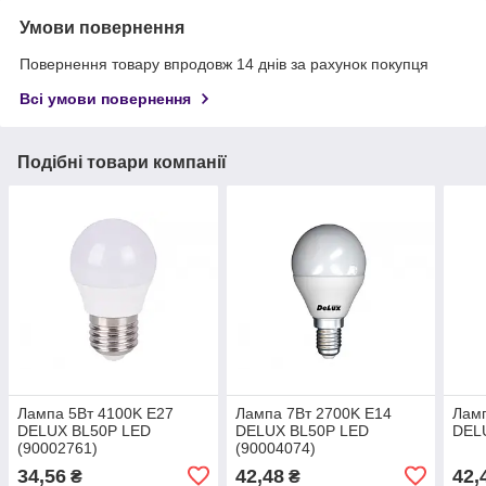
Умови повернення
Повернення товару впродовж 14 днів за рахунок покупця
Всі умови повернення
Подібні товари компанії
Лампа 5Вт 4100K E27
Лампа 7Вт 2700K E14
Ламп
DELUX BL50P LED
DELUX BL50P LED
DEL
(90002761)
(90004074)
34,56
42,48
42,
₴
₴