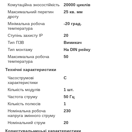
Комутаційна зносостійкість
20000 циклів
Максимальний перетин
25 кв. мм
дроту
Мінімальна робоча
-20 град.
температура
Ступінь захисту IP
20
Тип ПЗВ
Вимикач
Тип монтажу
На DIN рейку
Максимальна робоча
50
температура
Технічні характеристики
Часострумові
C
характеристики
Кількість модулів
1 шт.
Частота струму
50 Гц
Кількість полюсів
1
Номінальна робоча
230
напруга змінного струму
Номінальний струм
20
Користувальницькі характеристики