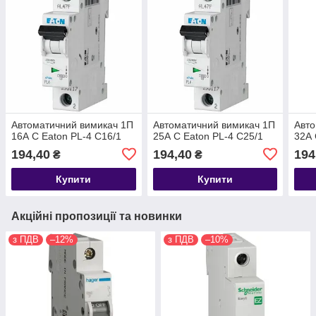
Автоматичний вимикач 1П
Автоматичний вимикач 1П
Авто
16А С Eaton PL-4 C16/1
25А С Eaton PL-4 C25/1
32А 
194,40
194,40
194
₴
₴
Купити
Купити
Акційні пропозиції та новинки
з ПДВ
–12%
з ПДВ
–10%