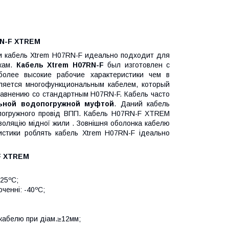
RN-F XTREM
ти кабель Xtrem H07RN-F идеально подходит для
вкам.
Кабель Xtrem H07RN-F
был изготовлен с
более высокие рабочие характеристики чем в
ляется многофункциональным кабелем, который
равнению со стандартным H07RN-F. Кабель часто
ьной водопогружной муфтой
. Даний кабель
опогружного провід ВПП. Кабель H07RN-F XTREM
золяцію мідної жили . Зовнішня оболонка кабелю
истики роблять кабель Xtrem H07RN-F ідеально
F XTREM
-25ºC;
ченні: -40ºC;
. кабелю при діам.≥12мм;