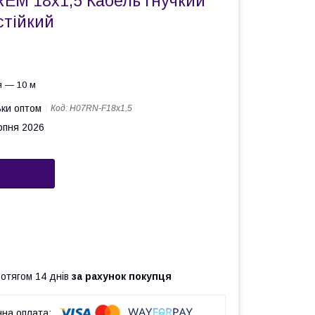
EM 18х1,5 Кабель гнучкий
стійкий
я — 10 м
ьки оптом
Код:
H07RN-F18х1,5
рпня 2026
ротягом 14 днів
за рахунок покупця