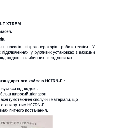
N-F XTREM
 масел.
ів.
насосів, вітрогенераторів, робототехніки. У
 підключеннях, у рухливих установках з важкими
під водою, в глибинних свердловинах.
стандартного кабелю H07RN-F :
вується під водою.
більш широкий діапазон.
ні гумотехнічні сполуки і матеріали, що
і стандартним H07RN-F.
емах питного постачання.