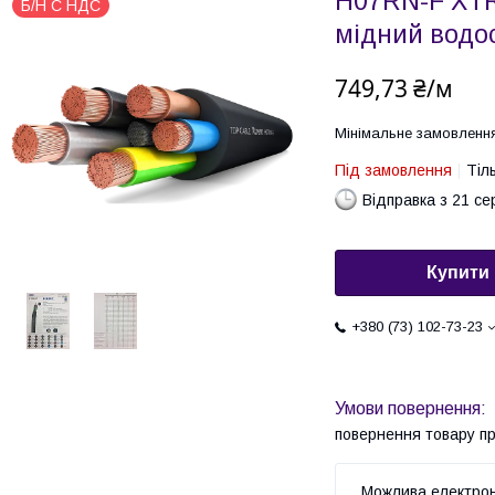
H07RN-F XTR
Б/Н С НДС
мідний водо
749,73 ₴/м
Мінімальне замовленн
Під замовлення
Тіл
Відправка з 21 се
Купити
+380 (73) 102-73-23
повернення товару п