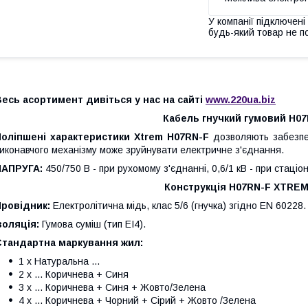
У компанії підключені
будь-який товар не п
есь асортимент дивіться у нас на сайті
www.220ua.biz
Кабель гнучкий гумовий H0
Поліпшені характеристики Xtrem H07RN-F
дозволяють забезпеч
иконавчого механізму може зруйнувати електричне з'єднання.
НАПРУГА:
450/750 В - при рухомому з'єднанні, 0,6/1 кВ - при стаці
Конструкція H07RN-F XTRE
Провідник:
Електролітична мідь, клас 5/6 (гнучка) згідно EN 60228.
золяція:
Гумова суміш (тип EI4).
Стандартна маркування жил:
1 x Натуральна ...
2 x ... Коричнева + Синя
3 x ... Коричнева + Синя + Жовто/Зелена
4 x ... Коричнева + Чорний + Сірий + Жовто /Зелена