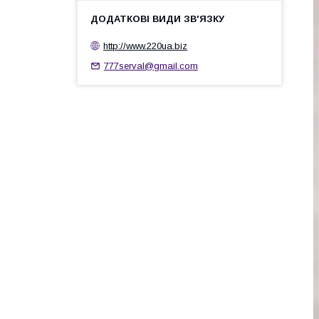
http://www.220ua.biz
777serval@gmail.com