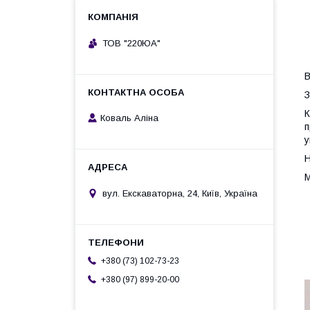
ТОВ "220ЮА"
В
З
К
Коваль Аліна
п
у
Н
М
вул. Екскаваторна, 24, Київ, Україна
+380 (73) 102-73-23
+380 (97) 899-20-00