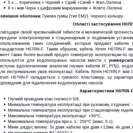
5 x ... Коричнева + Чорний + Сірий +Синій + Жел./Зелена
6 x і жив Чорні з цифровим маркуванням + Жовто /Зелена
Зовнішня оболонка:
Гумова суміш (тип EM2). Чорного кольору.
Області застосування H07
лагодаря своей чрезвычайной гибкости и механической прочнос
ередачи электроэнергии к стационарным и подвижным устано
использованием таких соединений, которые придают кабелю 
тандартном H07RN-F. Таким образом, кабель Xtrem H07RN-F яв
меет также более высокий предел температур эксплуатации по с
спользуется для водопогружных насосов вместе с
универсал
иступає вдосконаленим аналогом гнучких кабелів КГ, РПШ, вод
ля екстремальних умов експлуатації. Кабель Xtrem H07RN-F має і
trem H07RN-F складається з гумового еластомеру. Ці характер
ідповідним для підключення водопогружних насосів.
Характеристики H07RN-
Гнучкий провідник клас гнучкості 5/6;
Мінімальна температура експлуатації при рухомому з'єднанні: 
Мінімальна температура експлуатації при стаціонарному підклю
Максимальна температура експлуатації: +90ºC;
Максимальна температура при к. з.: 250ºC (макс. 5 с);
Мінім. радіус вигину: 3х діам. кабелю при діам.<12мм, 4х діам
Не поширює горіння IEC 60332-1;