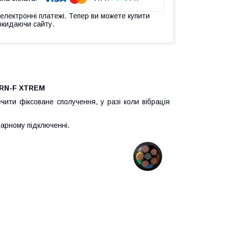
 електронні платежі. Тепер ви можете купити
окидаючи сайту.
7RN-F XTREM
ити фіксоване сполучення, у разі коли вібрація
онарному підключенні.
M