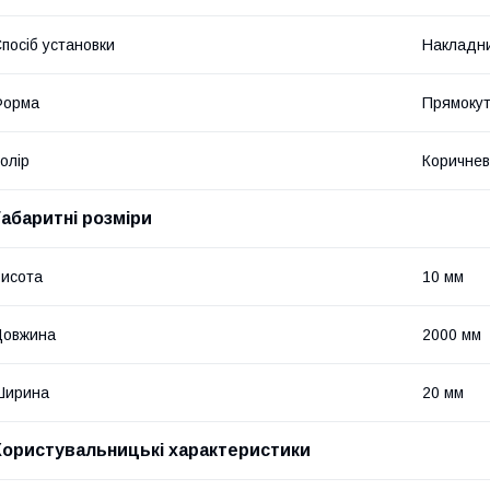
посіб установки
Накладн
Форма
Прямоку
олір
Коричне
Габаритні розміри
исота
10 мм
Довжина
2000 мм
Ширина
20 мм
Користувальницькі характеристики