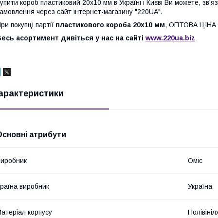
упити короб пластиковий 20х10 мм в Україні і Києві Ви можете, з
амовлення через сайт інтернет-магазину "220UA".
ри покупці партії
пластикового короба 20х10 мм
, ОПТОВА ЦІН
есь асортимент дивіться у нас на сайті
www.220ua.biz
арактеристики
Основні атрибути
иробник
Оміс
раїна виробник
Україна
атеріал корпусу
Полівіні