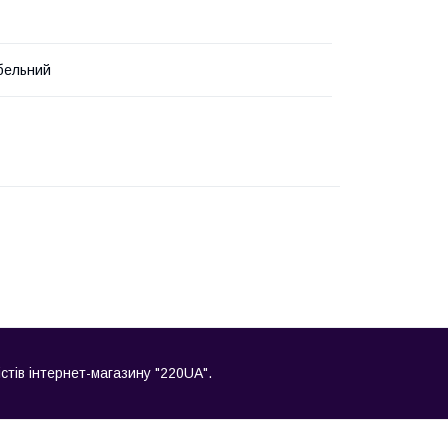
бельний
стів інтернет-магазину "220UA".