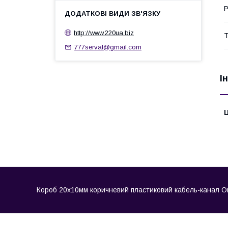
Р
http://www.220ua.biz
Т
777serval@gmail.com
І
Ц
Короб 20х10мм коричневий пластиковий кабель-канал Оміс