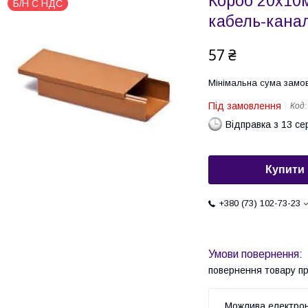
Короб 20х10
Б/Н С НДС
кабель-кана
57 ₴
Мінімальна сума замов
Під замовлення
Код
Відправка з 13 се
Купити
+380 (73) 102-73-23
повернення товару п