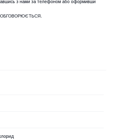
в'язавшись з нами за телефоном або оформивши
А ОБГОВОРЮЄТЬСЯ.
лхлорид