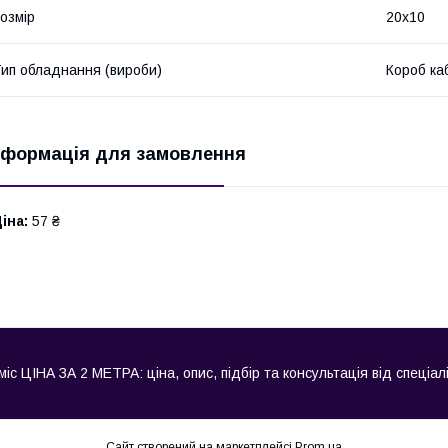
озмір
20х10
ип обладнання (вироби)
Короб ка
нформація для замовлення
іна:
57 ₴
 ЦІНА ЗА 2 МЕТРА: ціна, опис, підбір та консультація від спеціалі
Сайт створений на маркетплейсі
Prom.ua