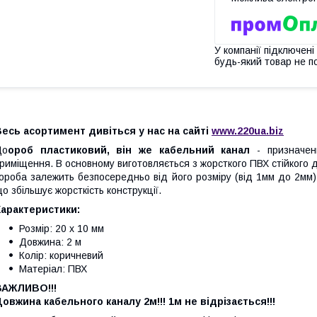
У компанії підключені
будь-який товар не п
есь асортимент дивіться у нас на сайті
www.220ua.biz
До
ороб пластиковий, він же кабельний канал
- призначен
риміщення. В основному виготовляється з жорсткого ПВХ стійкого
ороба залежить безпосередньо від його розміру (від 1мм до 2мм)
о збільшує жорсткість конструкції.
Характеристики:
Розмір: 20 х 10 мм
Довжина: 2 м
Колір: коричневий
Матеріал: ПВХ
ВАЖЛИВО!!!
овжина кабельного каналу 2м!!! 1м не відрізається!!!