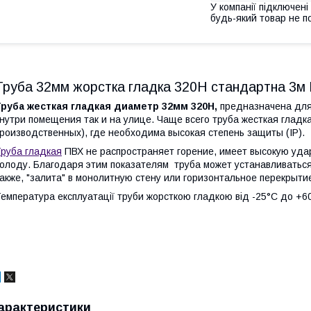
У компанії підключені
будь-який товар не п
Труба 32мм жорстка гладка 320Н стандартна 3м
Труба жесткая гладкая диаметр 32мм 320Н,
предназначена для
нутри помещения так и на улице. Чаще всего труба жесткая глад
роизводственных), где необходима высокая степень защиты (IP).
руба гладкая
ПВХ не распространяет горение, имеет высокую удар
олоду. Благодаря этим показателям труба может устанавливаться
акже, "залита" в монолитную стену или горизонтальное перекрыти
емпература експлуатації труби жорсткою гладкою від -25°С до +6
арактеристики