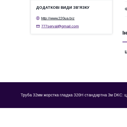
Ф
http://www.220ua.biz
777serval@gmail.com
І
Ц
Труба 32мм жорстка гладка 320Н стандартна 3м DKC: ціна