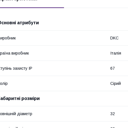
Основні атрибути
иробник
DKC
раїна виробник
Італія
тупінь захисту IP
67
олір
Сірий
Габаритні розміри
овнішній діаметр
32