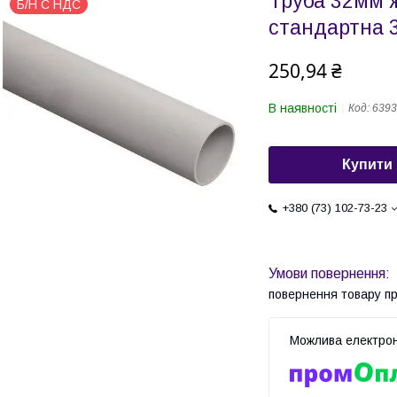
Труба 32мм 
Б/Н С НДС
стандартна 
250,94 ₴
В наявності
Код:
6393
Купити
+380 (73) 102-73-23
повернення товару п