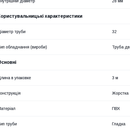
нутрішній діаметр
28 мм
Користувальницькі характеристики
іаметр труби
32
ип обладнання (вироби)
Труба дв
Основні
лина в упаковке
3 м
онструкція
Жорстка
атеріал
ПВХ
ип труби
Гладка