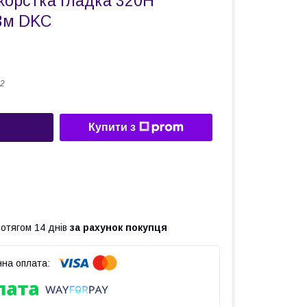
жорстка гладка 320Н
3м DKC
2
Купити з
ротягом 14 днів
за рахунок покупця