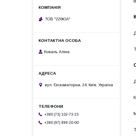
В
ТОВ "220ЮА"
Д
Т
Коваль Аліна
Д
вул. Екскаваторна, 24, Київ, Україна
К
М
+380 (73) 102-73-23
+380 (97) 899-20-00
Т