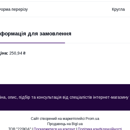
орма перерізу
Кругла
нформація для замовлення
іна:
250,94 ₴
, опис, підбір та консультація від спеціалістів інтернет-магазину
Сайт створений на маркетплейсі
Prom.ua
Продавець на Bigl.ua
ТОВ "220ЮА" |
Поскаржитися на контент
|
Політика конфіденційності