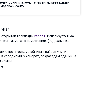
 електронні платежі. Тепер ви можете купити
окидаючи сайту.
 DKC
 открытой прокладки
кабеля
. Используется как
кая монтируется в помещениях (подвальных,
ную прочность, устойчива к вибрациям, и
 в холодильных камерах, по фасадам зданий, а
е здания.
0°С.