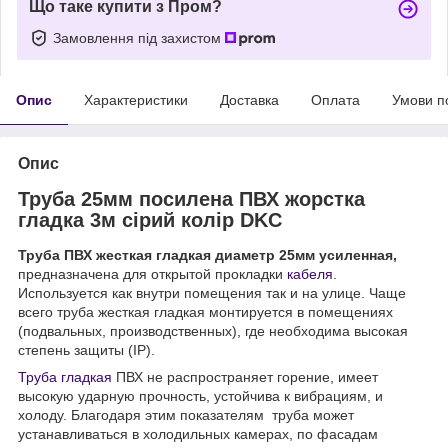
Що таке купити з Пром?
Замовлення під захистом
Опис
Характеристики
Доставка
Оплата
Умови п
Опис
Труба 25мм посилена ПВХ жорстка
гладка 3м сірий колір DKC
Труба ПВХ жесткая гладкая диаметр 25мм усиленная,
предназначена для открытой прокладки
кабеля
.
Используется как внутри помещения так и на улице. Чаще
всего труба жесткая гладкая монтируется в помещениях
(подвальных, производственных), где необходима высокая
степень защиты (IP).
Труба гладкая
ПВХ не распространяет горение, имеет
высокую ударную прочность, устойчива к вибрациям, и
холоду. Благодаря этим показателям труба может
устанавливаться в холодильных камерах, по фасадам