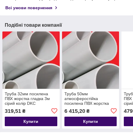
Всі умови повернення
Подібні товари компанії
Труба 32мм посилена
Труба 50мм
Труб
ПВХ жорстка гладка 3м
атмосферостійка
ПВХ 
сірий колір DKC
посилена ПВХ жорстка
сіри
гладка 3м (упаковка 9м)
319,51
6 415,20
479
₴
₴
сіра DKC
Купити
Купити