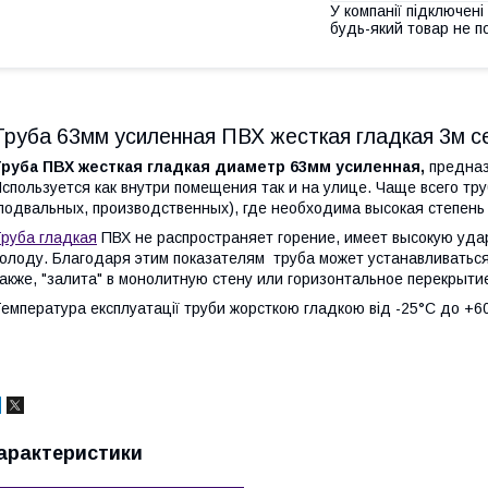
У компанії підключені
будь-який товар не п
Труба 63мм усиленная ПВХ жесткая гладкая 3м 
Труба ПВХ жесткая гладкая диаметр 63мм усиленная,
предназ
спользуется как внутри помещения так и на улице. Чаще всего тр
подвальных, производственных), где необходима высокая степень
руба гладкая
ПВХ не распространяет горение, имеет высокую удар
олоду. Благодаря этим показателям труба может устанавливаться
акже, "залита" в монолитную стену или горизонтальное перекрыти
емпература експлуатації труби жорсткою гладкою від -25°С до +6
арактеристики