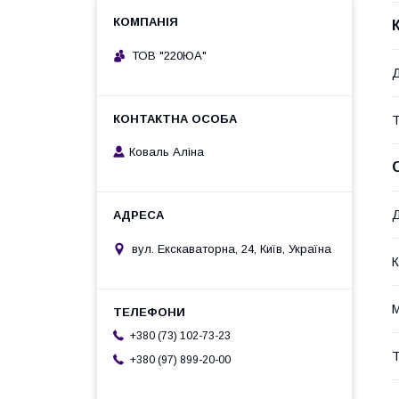
ТОВ "220ЮА"
Т
Коваль Аліна
Д
вул. Екскаваторна, 24, Київ, Україна
К
М
+380 (73) 102-73-23
Т
+380 (97) 899-20-00