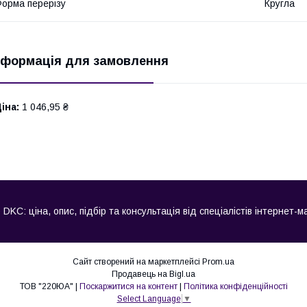
орма перерізу
Кругла
нформація для замовлення
іна:
1 046,95 ₴
KC: ціна, опис, підбір та консультація від спеціалістів інтернет-м
Сайт створений на маркетплейсі
Prom.ua
Продавець на Bigl.ua
ТОВ "220ЮА" |
Поскаржитися на контент
|
Політика конфіденційності
Select Language
▼