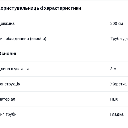
Користувальницькі характеристики
Довжина
300 см
ип обладнання (вироби)
Труба дв
Основні
лина в упаковке
3 м
онструкція
Жорстка
атеріал
ПВХ
ип труби
Гладка