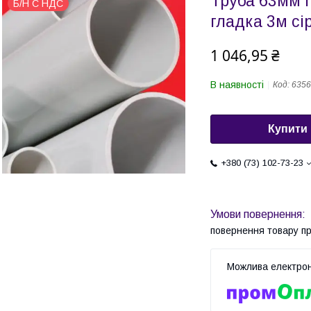
Труба 63мм 
Б/Н С НДС
гладка 3м сі
1 046,95 ₴
В наявності
Код:
6356
Купити
+380 (73) 102-73-23
повернення товару п