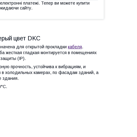
 електронні платежі. Тепер ви можете купити
окидаючи сайту.
серый цвет DKC
начена для открытой прокладки
кабеля
.
уба жесткая гладкая монтируется в помещениях
 защиты (IP).
ную прочность, устойчива к вибрациям, и
 в холодильных камерах, по фасадам зданий, а
е здания.
0°С.