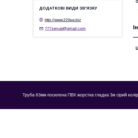
Ф
http://www.220ua.biz
І
777serval@gmail.com
Ц
Труба 63мм посилена ПВХ жорстка гладка 3м сірий колір D