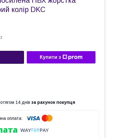
посилена ПВХ жорстка
рий колір DKC
3
Купити з
ротягом 14 днів
за рахунок покупця