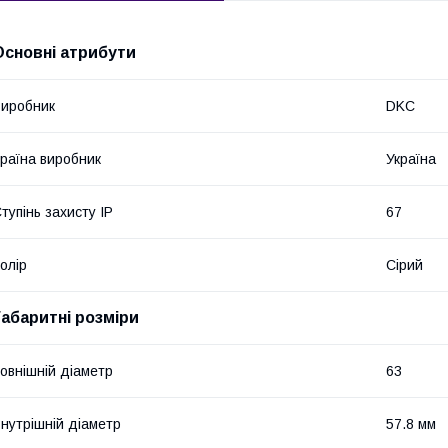
Основні атрибути
иробник
DKC
раїна виробник
Україна
тупінь захисту IP
67
олір
Сірий
Габаритні розміри
овнішній діаметр
63
нутрішній діаметр
57.8 мм