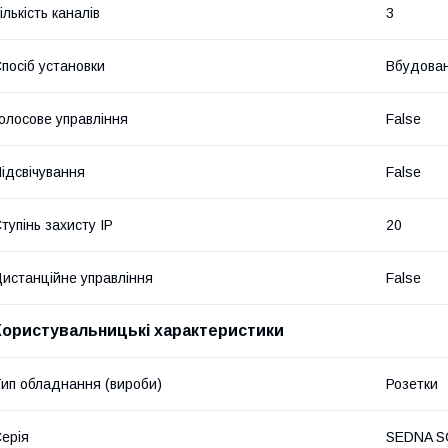
ількість каналів
3
посіб установки
Вбудова
олосове управління
False
ідсвічування
False
тупінь захисту IP
20
истанційне управління
False
Користувальницькі характеристики
ип обладнання (вироби)
Розетки
ерія
SEDNA S