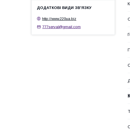
К
http://www.220ua.biz
С
777serval@gmail.com
Г
П
С
Д
Т
С