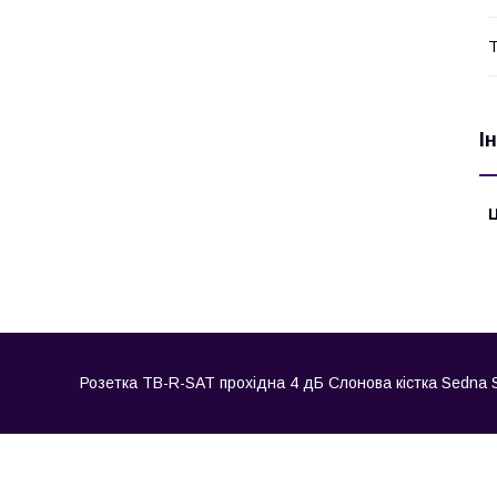
Т
І
Ц
Розетка ТВ-R-SAT прохідна 4 дБ Слонова кістка Sedna Sc