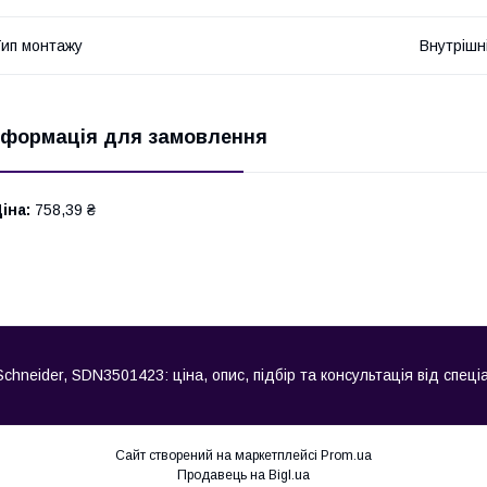
ип монтажу
Внутрішн
нформація для замовлення
іна:
758,39 ₴
hneider, SDN3501423: ціна, опис, підбір та консультація від спеціа
Сайт створений на маркетплейсі
Prom.ua
Продавець на Bigl.ua