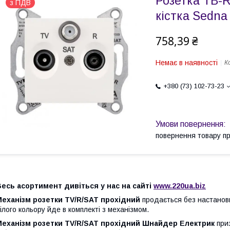
Розетка ТВ-
з ПДВ
кістка Sedna
758,39 ₴
Немає в наявності
К
+380 (73) 102-73-23
повернення товару п
есь асортимент дивіться у нас на сайті
www.220ua.biz
Механізм розетки TV/R/SAT прохідний
продається без настановн
ілого кольору йде в комплекті з механізмом.
Механізм розетки TV/R/SAT прохідний Шнайдер Електрик
приз