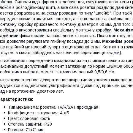
абелю. Сигнали від ефірного телебачення, супутникового антени і
локом в розподільному щиті, а вже сама розетка розділяє дані сигн
озетка розрахована на схему розводки по типу "шлейф". При такій 
середині схеми ставляться прохідні, а в кінці ланцюга крайова ро
онтажну коробку прихованого монтажу діаметром 60 мм. Для того 
еобхідно використовувати спеціальну монтажну коробку.
Механізм
адійними фіксаторами на захопленнях і гвинтах. Після монтажу нео
кої дозволяє регулювати глибину посадки до 2 мм.
Механізм розе
ає надійний металевий супорт з оцинкованої сталі. Контактна груп
ідсутня в складі забруднює навколишнє середовище кадмій).
о избежания повреждения механизма из-за слишком сильно затян
аксимально допустимый момент затяжения по норме EN/МЭК 6066
еобходимо выбрать момент затяжения равный 0,5/0,6 Нм.
ысококачественное декоративное покрытие механизма выполнено
оддаются воздействию ультрафиолета (даже под прямыми солнеч
ид на протяжении десятков лет.
арактеристика:
Тип механизма: розетка TV/R/SAT проходная
Коэффициент затухания: 4 дБ
Цвет: слоновая кость
Степень защиты: IP20
Розміри: 71х71 мм