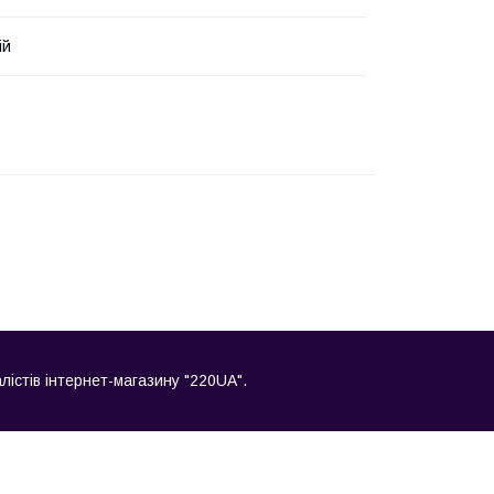
ій
лістів інтернет-магазину "220UA".