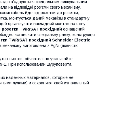
 радіо з'єднуються спеціальним змішувальним
али на відповідні роз'єми свого механізму.
схемі кабель йде від розетки до розетки,
зетка. Монтується даний механізм в стандартну
щоб організувати накладний монтаж на стіну
 розетки TV/R/SAT прохідний
оснащений
бхідно встановити спеціальну рамку, конструкція
тки TV/R/SAT прохідний Schneider Electric
а механізму виготовлена з AgNi (повністю
утых винтов, обязательно учитывайте
9-1. При использовании шуруповерта
 из надежных материалов, которые не
ными лучами) и сохраняют свой изначальный