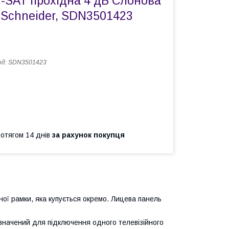
R-SAT прохідна 4 дБ Слонова
 Schneider, SDN3501423
од:
SDN3501423
ротягом 14 днів
за рахунок покупця
ої рамки, яка купується окремо. Лицева панель
начений для підключення одного телевізійного