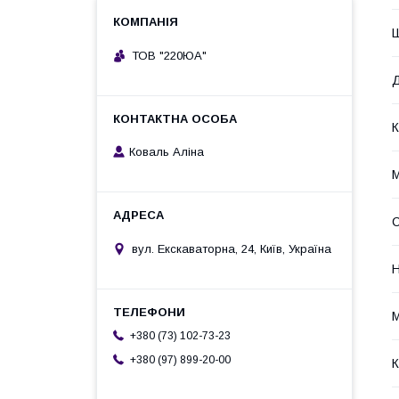
ТОВ "220ЮА"
К
Коваль Аліна
М
вул. Екскаваторна, 24, Київ, Україна
Н
М
+380 (73) 102-73-23
+380 (97) 899-20-00
К