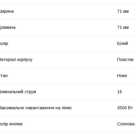
Ширина
71 мм
Довжина
71 мм
олір
Білий
атеріал корпусу
Пластик
Стан
Нове
омінальний струм
16
аксимальне навантаження на лінію
3500 Вт
олір кнопки
Слонова 