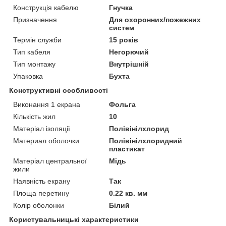
Конструкція кабелю
Гнучка
Призначення
Для охоронних/пожежних
систем
Термін служби
15 років
Тип кабеля
Негорючий
Тип монтажу
Внутрішній
Упаковка
Бухта
Конструктивні особливості
Виконання 1 екрана
Фольга
Кількість жил
10
Матеріал ізоляції
Полівінілхлорид
Материал оболочки
Полівінілхлоридний
пластикат
Матеріал центральної
Мідь
жили
Наявність екрану
Так
Площа перетину
0.22 кв. мм
Колір оболонки
Білий
Користувальницькі характеристики