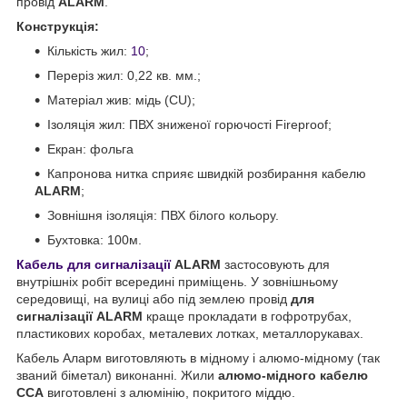
провід
ALARM
.
Конструкція:
Кількість жил:
10
;
Переріз жил: 0,22 кв. мм.;
Матеріал жив: мідь (CU);
Ізоляція жил: ПВХ зниженої горючості Fireproof;
Екран: фольга
Капронова нитка сприяє швидкій розбирання кабелю
ALARM
;
Зовнішня ізоляція: ПВХ білого кольору.
Бухтовка: 100м.
Кабель для сигналізації
ALARM
застосовують для
внутрішніх робіт всередині приміщень. У зовнішньому
середовищі, на вулиці або під землею провід
для
сигналізації
ALARM
краще прокладати в гофротрубах,
пластикових коробах, металевих лотках, металлорукавах.
Кабель Аларм виготовляють в мідному і алюмо-мідному (так
званий біметал) виконанні. Жили
алюмо-мідного кабелю
ССА
виготовлені з алюмінію, покритого міддю.