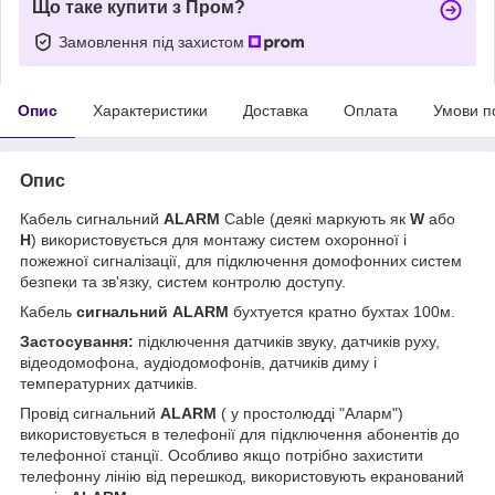
Що таке купити з Пром?
Замовлення під захистом
Опис
Характеристики
Доставка
Оплата
Умови п
Опис
Кабель сигнальний
ALARM
Cable (деякі маркують як
W
або
H
) використовується для монтажу систем охоронної і
пожежної сигналізації, для підключення домофонних систем
безпеки та зв'язку, систем контролю доступу.
Кабель
сигнальний ALARM
бухтуется кратно бухтах 100м.
Застосування:
підключення датчиків звуку, датчиків руху,
відеодомофона, аудіодомофонів, датчиків диму і
температурних датчиків.
Провід сигнальний
ALARM
( у простолюдді "Аларм")
використовується в телефонії для підключення абонентів до
телефонної станції. Особливо якщо потрібно захистити
телефонну лінію від перешкод, використовують екранований