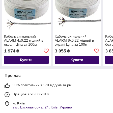
Кабель сигнальний
Кабель сигнальний
Кабе
ALARM 4х0,22 мідний в
ALARM 8х0,22 мідний в
ALAR
екрані Ціна за 100м
екрані Ціна за 100м
без 
1 974
3 055
3 8
₴
₴
Купити
Купити
Про нас
99% позитивних з 170 відгуків за рік
Працює з 26.08.2016
м. Київ
вул. Екскаваторна, 24, Київ, Україна