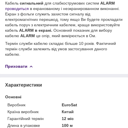
Кабель
сигнальний
для слабкострумових систем
ALARM
проводиться
в екранованому і неэкранированном виконанні.
Екран з фольги служить захистом сигналу від
електромагнітних перешкод, тому якщо Ви будете прокладати
кабель поруч з електричним кабелем, краще використовуйте
кабель
ALARM в екрані.
Основний показник
для вибору
кабелю
ALARM
це опір, який вимірюється в Ом.
Термін служби кабелю складає більше 10 років. Фактичний
термін служби залежить від умов застосування даного
кабелю.
Приховати
Характеристики
Основні
Виробник
EuroSat
Країна виробник
Китай
Гарантійний термін
12 міс
Длина в упаковке
100 м