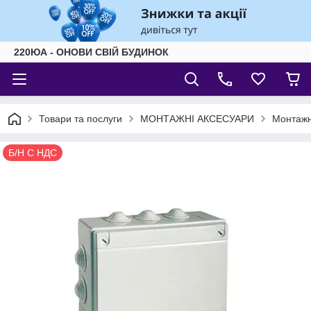
220ЮА - ОНОВИ СВІЙ БУДИНОК
Товари та послуги
МОНТАЖНІ АКСЕСУАРИ
Монтажні
Б/Н С НДС