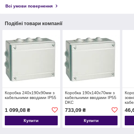
Всі умови повернення
Подібні товари компанії
Коробка 240х190х90мм з
Коробка 190х140х70мм з
Коро
кабельними вводами IP55
кабельними вводами IP55
зовн
DKC
каб
(536
1 099,08
733,09
46,
₴
₴
Купити
Купити