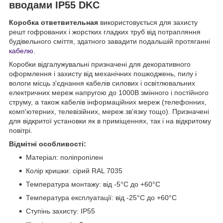
вводами IP55 DKC
Коробка ответвительная
використовується для захисту
решт гофрованих і жорстких гладких труб від потрапляння
будівельного сміття, здатного завадити подальшій протяганні
кабелю
.
Коробки відгалужувальні призначені для декоративного
оформлення і захисту від механічних пошкоджень, пилу і
вологи місць з'єднання кабелів силових і освітлювальних
електричних мереж напругою до 1000В змінного і постійного
струму, а також кабелів інформаційних мереж (телефонних,
комп'ютерних, телевізійних, мереж зв'язку тощо). Призначені
для відкритої установки як в приміщеннях, так і на відкритому
повітрі.
Відмітні особливості:
Матеріал: поліпропілен
Колір кришки: сірий RAL 7035
Температура монтажу: від -5°С до +60°С
Температура експлуатації: від -25°С до +60°С
Ступінь захисту: IP55