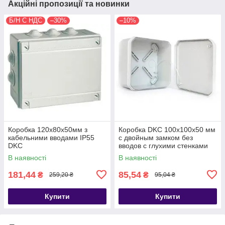
Акційні пропозиції та новинки
Б/Н С НДС
–30%
–10%
Коробка 120х80х50мм з
Коробка DKC 100х100х50 мм
кабельними вводами IP55
с двойным замком без
DKC
вводов с глухими стенками
IP66 (54810) DKC
В наявності
В наявності
181,44
85,54
₴
₴
259,20 ₴
95,04 ₴
Купити
Купити