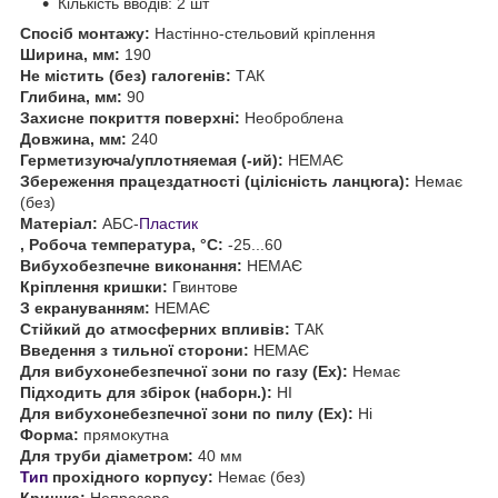
Кількість вводів: 2 шт
Спосіб монтажу:
Настінно-стельовий кріплення
Ширина, мм:
190
Не містить (без) галогенів:
ТАК
Глибина, мм:
90
Захисне покриття поверхні:
Необроблена
Довжина, мм:
240
Герметизуюча/уплотняемая (-ий):
НЕМАЄ
Збереження працездатності (цілісність ланцюга):
Немає
(без)
Матеріал:
АБС-
Пластик
, Робоча температура, °C:
-25...60
Вибухобезпечне виконання:
НЕМАЄ
Кріплення кришки:
Гвинтове
З екрануванням:
НЕМАЄ
Стійкий до атмосферних впливів:
ТАК
Введення з тильної сторони:
НЕМАЄ
Для вибухонебезпечної зони по газу (Ex):
Немає
Підходить для збірок (наборн.):
НІ
Для вибухонебезпечної зони по пилу (Ex):
Ні
Форма:
прямокутна
Для труби діаметром:
40 мм
Тип
прохідного корпусу:
Немає (без)