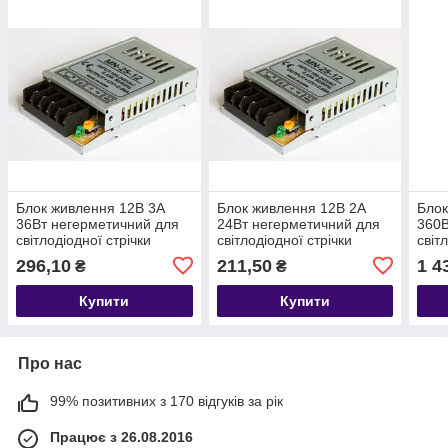
Блок живлення 12В 3А
Блок живлення 12В 2А
Блок
36Вт негерметичний для
24Вт негерметичний для
360В
світлодіодної стрічки
світлодіодної стрічки
світ
Compact
Compact
Com
296,10
211,50
1 4
₴
₴
Купити
Купити
Про нас
99% позитивних з 170 відгуків за рік
Працює з 26.08.2016