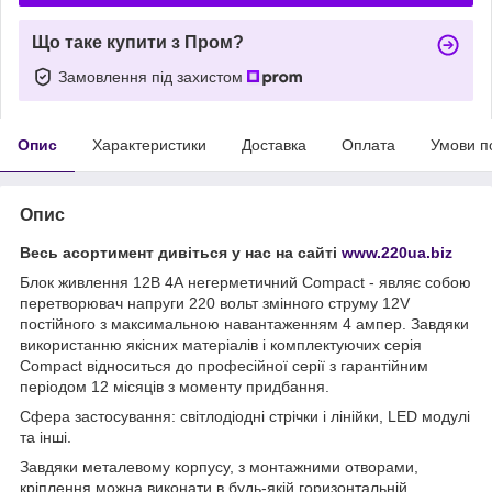
Що таке купити з Пром?
Замовлення під захистом
Опис
Характеристики
Доставка
Оплата
Умови п
Опис
Весь асортимент дивіться у нас на сайті
www.220ua.biz
Блок живлення 12В 4А негерметичний Compact - являє собою
перетворювач напруги 220 вольт змінного струму 12V
постійного з максимальною навантаженням 4 ампер. Завдяки
використанню якісних матеріалів і комплектуючих серія
Compact відноситься до професійної серії з гарантійним
періодом 12 місяців з моменту придбання.
Сфера застосування: світлодіодні стрічки і лінійки, LED модулі
та інші.
Завдяки металевому корпусу, з монтажними отворами,
кріплення можна виконати в будь-якій горизонтальній