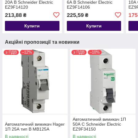
20А В Schneider Electric
6А В Schneider Electric
10А 
EZ9F14120
EZ9F14106
EZ9
213,88
225,59
175
₴
₴
Купити
Купити
Акційні пропозиції та новинки
з ПДВ
–12%
з ПДВ
–10%
Автоматичний вимикач 1П
Автоматичний вимикач Hager
50А С Schneider Electric
1П 25А тип В MB125A
EZ9F34150
В наявності
В наявності