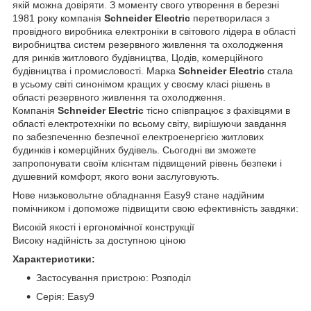
якій можна довіряти. З моменту свого утворення в березні
1981 року компанія
Schneider Electric
перетворилася з
провідного виробника електроніки в світового лідера в області
виробництва систем резервного живлення та охолодження
для ринків житлового будівництва, Цодів, комерційного
будівництва і промисловості. Марка
Schneider Electric
стала
в усьому світі синонімом кращих у своєму класі рішень в
області резервного живлення та охолодження.
Компанія
Schneider Electric
тісно співпрацює з фахівцями в
області електротехніки по всьому світу, вирішуючи завдання
по забезпеченню безпечної електроенергією житлових
будинків і комерційних будівель. Сьогодні ви зможете
запропонувати своїм клієнтам підвищений рівень безпеки і
душевний комфорт, якого вони заслуговують.
Нове низьковольтне обладнання Easy9 стане надійним
помічником і допоможе підвищити свою ефективність завдяки:
Високій якості і ергономічної конструкції
Високу надійність за доступною ціною
Характеристики:
Застосування пристрою: Розподіл
Серія: Easy9