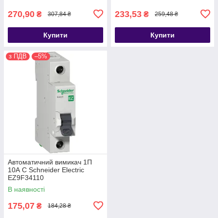
270,90
233,53
₴
₴
307,84 ₴
259,48 ₴
Купити
Купити
з ПДВ
–5%
Автоматичний вимикач 1П
10А С Schneider Electric
EZ9F34110
В наявності
175,07
₴
184,28 ₴