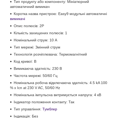
Тип продукту або компоненту: Мініатюрний
автоматичний вимикач
Коротка назва пристрою: Easy9 модульні автоматичні
вимикачі
Опис полюсів: 2P
Кількість захищених полюсів: 1
Номінальний струм: 10 А
Тип мережі: Змінний струм
Технологія розчіплювача: Термомагнітний
Код кривої: B
Вимикаюча здатність: 230 В
Частота мережі: 50/60 Гц
Номінальна робоча відключаюча здатність: 4.5 kA 100
% x Icn at 230 V AC, 50/60 Hz
Номінальна імпульсна витримується напруга: 4 кВ
Індикатор положення контакту: Так
Тип управління:
Тумблер
Індикація: Без