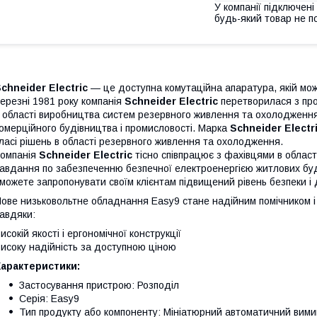
У компанії підключені
будь-який товар не п
chneider Electric
— це доступна комутаційна апаратура, якій мож
ерезні 1981 року компанія
Schneider Electric
перетворилася з про
 області виробництва систем резервного живлення та охолодження
омерційного будівництва і промисловості. Марка
Schneider Electr
ласі рішень в області резервного живлення та охолодження.
омпанія
Schneider Electric
тісно співпрацює з фахівцями в області
авдання по забезпеченню безпечної електроенергією житлових буди
можете запропонувати своїм клієнтам підвищений рівень безпеки і
ове низьковольтне обладнання Easy9 стане надійним помічником 
авдяки:
исокій якості і ергономічної конструкції
исоку надійність за доступною ціною
Характеристики:
Застосування пристрою: Розподіл
Серія: Easy9
Тип продукту або компоненту: Мініатюрний автоматичний вими