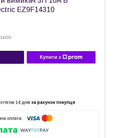
й вимикач 3П 10А В
ectric EZ9F14310
F14310
Купити з
ротягом 14 днів
за рахунок покупця