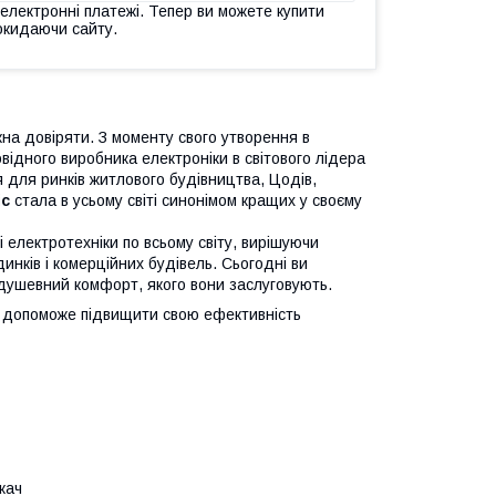
 електронні платежі. Тепер ви можете купити
окидаючи сайту.
на довіряти. З моменту свого утворення в
відного виробника електроніки в світового лідера
 для ринків житлового будівництва, Цодів,
ic
стала в усьому світі синонімом кращих у своєму
 електротехніки по всьому світу, вирішуючи
нків і комерційних будівель. Сьогодні ви
 душевний комфорт, якого вони заслуговують.
і допоможе підвищити свою ефективність
кач