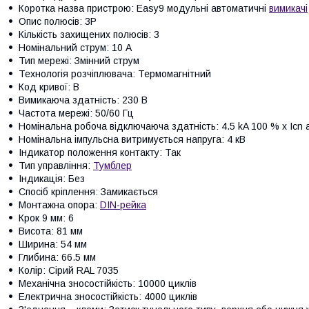
Коротка назва пристрою: Easy9 модульні автоматичні
вимикачі
Опис полюсів: 3P
Кількість захищених полюсів: 3
Номінальний струм: 10 А
Тип мережі: Змінний струм
Технологія розчіплювача: Термомагнітний
Код кривої: B
Вимикаюча здатність: 230 В
Частота мережі: 50/60 Гц
Номінальна робоча відключаюча здатність: 4.5 kA 100 % x Icn a
Номінальна імпульсна витримується напруга: 4 кВ
Індикатор положення контакту: Так
Тип управління:
Тумблер
Індикація: Без
Спосіб кріплення: Замикається
Монтажна опора:
DIN-рейка
Крок 9 мм: 6
Висота: 81 мм
Ширина: 54 мм
Глибина: 66.5 мм
Колір: Сірий RAL 7035
Механічна зносостійкість: 10000 циклів
Електрична зносостійкість: 4000 циклів