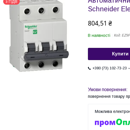
Автоматични
з ПДВ
Schneider El
804,51 ₴
В наявності
Код:
EZ9
Купити
+380 (73) 102-73-23
повернення товару п