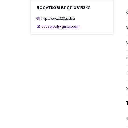
К
http://www.220ua.biz
777serval@gmail.com
М
М
С
Т
М
Ч