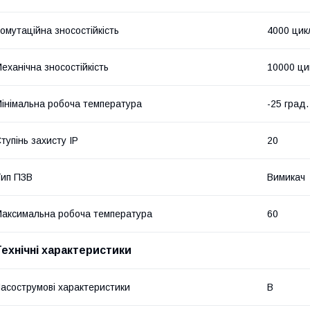
омутаційна зносостійкість
4000 цик
еханічна зносостійкість
10000 ци
інімальна робоча температура
-25 град.
тупінь захисту IP
20
ип ПЗВ
Вимикач
аксимальна робоча температура
60
Технічні характеристики
асострумові характеристики
B