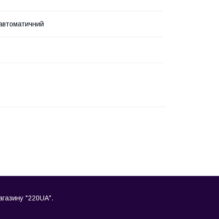
автоматичний
магазину "220UA".