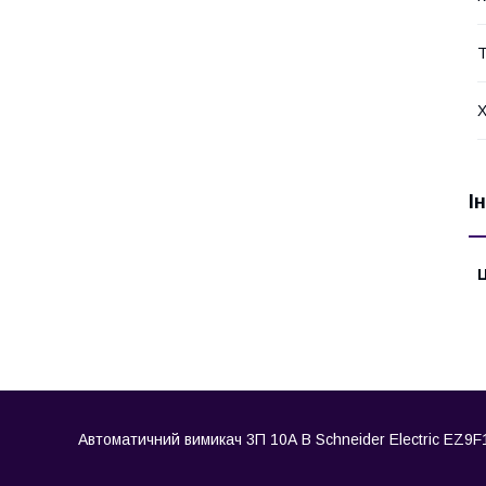
Т
Х
І
Ц
Автоматичний вимикач 3П 10А В Schneider Electric EZ9F14