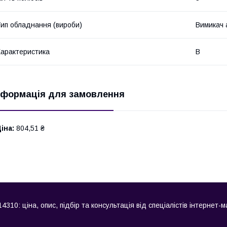
ип обладнання (вироби)
Вимикач 
арактеристика
B
нформація для замовлення
іна:
804,51 ₴
310: ціна, опис, підбір та консультація від спеціалістів інтернет-