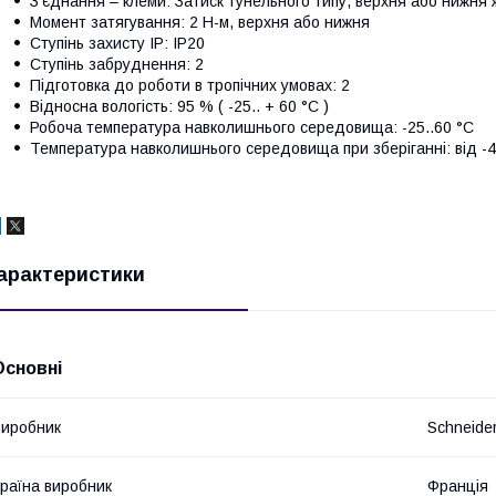
З'єднання – клеми: Затиск тунельного типу, верхня або нижня ж
Момент затягування: 2 Н-м, верхня або нижня
Ступінь захисту IP: IP20
Ступінь забруднення: 2
Підготовка до роботи в тропічних умовах: 2
Відносна вологість: 95 % ( -25.. + 60 °C )
Робоча температура навколишнього середовища: -25..60 °C
Температура навколишнього середовища при зберіганні: від -4
арактеристики
Основні
иробник
Schneider
раїна виробник
Франція