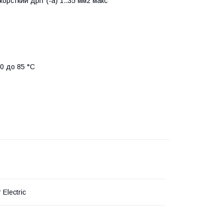
орсткий дріт (-а) 1..35 мм2 макс
0 до 85 °C
 Electric