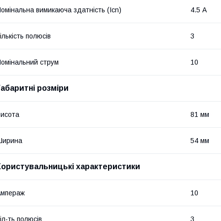
омінальна вимикаюча здатність (Icn)
4.5 А
ількість полюсів
3
омінальний струм
10
Габаритні розміри
исота
81 мм
Ширина
54 мм
Користувальницькі характеристики
Ампераж
10
іл-ть полюсів
3