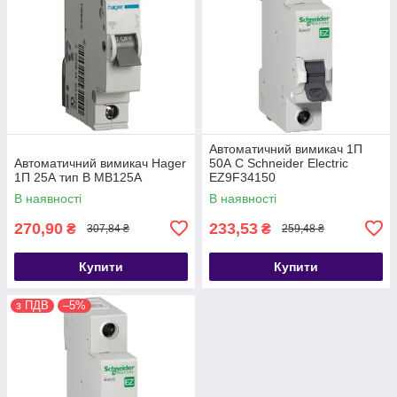
Автоматичний вимикач 1П
Автоматичний вимикач Hager
50А С Schneider Electric
1П 25А тип В MB125A
EZ9F34150
В наявності
В наявності
270,90
233,53
₴
₴
307,84 ₴
259,48 ₴
Купити
Купити
з ПДВ
–5%