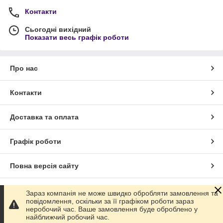
Контакти
Сьогодні вихідний
Показати весь графік роботи
Про нас
Контакти
Доставка та оплата
Графік роботи
Повна версія сайту
Сайт створено на маркетплейсі
Prom.ua
Зараз компанія не може швидко обробляти замовлення та
повідомлення, оскільки за її графіком роботи зараз
неробочий час. Ваше замовлення буде оброблено у
Політика конфіденційності
найближчий робочий час.