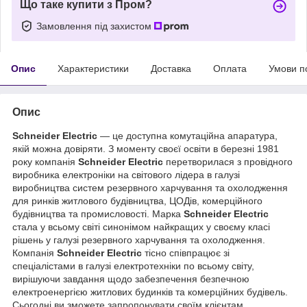
Що таке купити з Пром?
Замовлення під захистом
Опис
Характеристики
Доставка
Оплата
Умови п
Опис
Schneider Electric
— це доступна комутаційна апаратура,
якій можна довіряти. З моменту своєї освіти в березні 1981
року компанія
Schneider Electric
перетворилася з провідного
виробника електроніки на світового лідера в галузі
виробництва систем резервного харчування та охолодження
для ринків житлового будівництва, ЦОДів, комерційного
будівництва та промисловості. Марка
Schneider Electric
стала у всьому світі синонімом найкращих у своєму класі
рішень у галузі резервного харчування та охолодження.
Компанія
Schneider Electric
тісно співпрацює зі
спеціалістами в галузі електротехніки по всьому світу,
вирішуючи завдання щодо забезпечення безпечною
електроенергією житлових будинків та комерційних будівель.
Сьогодні ви зможете запропонувати своїм клієнтам