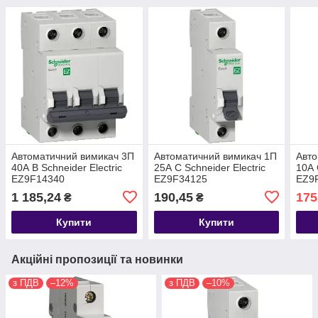
Автоматичний вимикач 3П
Автоматичний вимикач 1П
Авто
40А В Schneider Electric
25А С Schneider Electric
10А 
EZ9F14340
EZ9F34125
EZ9
1 185,24
190,45
175
₴
₴
Купити
Купити
Акційні пропозиції та новинки
з ПДВ
–12%
з ПДВ
–10%