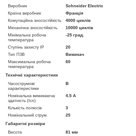
Виробник
Schneider Electric
Країна виробник
Франція
Комутаційна зносостійкість
4000 циклів
Механічна зносостійкість
10000 циклів
Мінімальна робоча
-25 град.
температура
Ступінь захисту IP
20
Тип ПЗВ
Вимикач
Максимальна робоча
60
температура
Технічні характеристики
Часострумові
B
характеристики
Номінальна вимикаюча
4.5 А
здатність (Icn)
Кількість полюсів
3
Номінальний струм
25
Габаритні розміри
Висота
81 мм