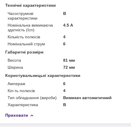
Технічні характеристики
Часострумові
B
характеристики
Номінальна вимикаюча
4.5 А
здатність (Icn)
Кількість полюсів
4
Номінальний струм
6
Габаритні розміри
Висота
81 мм
Ширина
72 мм
Користувальницькі характеристики
Ампераж
6
Кіл-ть полюсів
4
Тип обладнання (вироби)
Вимикач автоматичний
Характеристика
B
Приховати