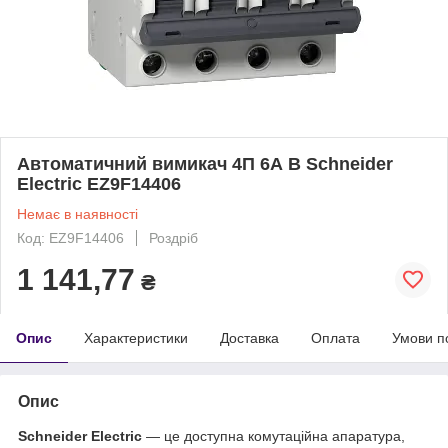
Автоматичний вимикач 4П 6А В Schneider
Electric EZ9F14406
Немає в наявності
Код: EZ9F14406
Роздріб
1 141,77
₴
Опис
Характеристики
Доставка
Оплата
Умови п
Опис
Schneider Electric
— це доступна комутаційна апаратура,