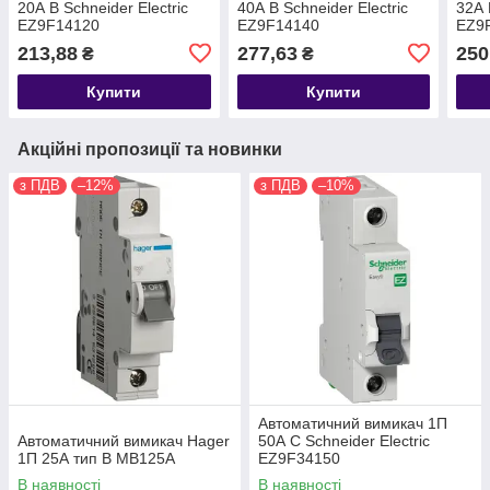
20А В Schneider Electric
40А В Schneider Electric
32А 
EZ9F14120
EZ9F14140
EZ9
213,88
277,63
250
₴
₴
Купити
Купити
Акційні пропозиції та новинки
з ПДВ
–12%
з ПДВ
–10%
Автоматичний вимикач 1П
Автоматичний вимикач Hager
50А С Schneider Electric
1П 25А тип В MB125A
EZ9F34150
В наявності
В наявності