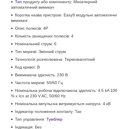
Тип
продукту або компоненту: Мініатюрний
автоматичний вимикач
Коротка назва пристрою: Easy9 модульні автоматичні
вимикачі
Опис полюсів: 4P
Кількість захищених полюсів: 4
Номінальний струм: 6
Тип мережі: Змінний струм
Технологія розчіплювача: Термомагнітний
Код кривої: B
Вимикаюча здатність: 230 В
Частота мережі: 50/60 Гц
Номінальна робоча відключаюча здатність: 4.5 kA 100
% x Icn at 230 V AC, 50/60 Hz
Номінальна імпульсна витримується напруга: 4 кВ
Індикатор положення контакту: Так
Тип управління:
Тумблер
Індикація: Без