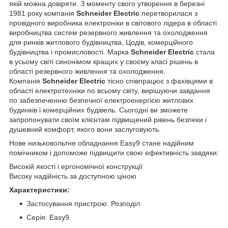
якій можна довіряти. З моменту свого утворення в березні
1981 року компанія
Schneider Electric
перетворилася з
провідного виробника електроніки в світового лідера в області
виробництва систем резервного живлення та охолодження
для ринків житлового будівництва, Цодів, комерційного
будівництва і промисловості. Марка
Schneider Electric
стала
в усьому світі синонімом кращих у своєму класі рішень в
області резервного живлення та охолодження.
Компанія
Schneider Electric
тісно співпрацює з фахівцями в
області електротехніки по всьому світу, вирішуючи завдання
по забезпеченню безпечної електроенергією житлових
будинків і комерційних будівель. Сьогодні ви зможете
запропонувати своїм клієнтам підвищений рівень безпеки і
душевний комфорт, якого вони заслуговують.
Нове низьковольтне обладнання Easy9 стане надійним
помічником і допоможе підвищити свою ефективність завдяки:
Високій якості і ергономічної конструкції
Високу надійність за доступною ціною
Характеристики:
Застосування пристрою: Розподіл
Серія: Easy9