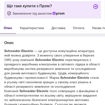
Що таке купити з Пром?
Замовлення під захистом
Опис
Характеристики
Доставка
Оплата
Умови п
Опис
Schneider Electric
— це доступна комутаційна апаратура,
якій можна довіряти. З моменту свого утворення в березні
1981 року компанія
Schneider Electric
перетворилася з
провідного виробника електроніки в світового лідера в області
виробництва систем резервного живлення та охолодження
для ринків житлового будівництва, Цодів, комерційного
будівництва і промисловості. Марка
Schneider Electric
стала
в усьому світі синонімом кращих у своєму класі рішень в
області резервного живлення та охолодження.
Компанія
Schneider Electric
тісно співпрацює з фахівцями в
області електротехніки по всьому світу, вирішуючи завдання
по забезпеченню безпечної електроенергією житлових
будинків і комерційних будівель. Сьогодні ви зможете