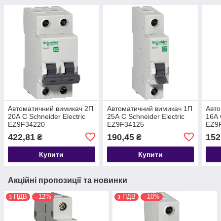
Автоматичний вимикач 2П
Автоматичний вимикач 1П
Авто
20А С Schneider Electric
25А С Schneider Electric
16А 
EZ9F34220
EZ9F34125
EZ9
422,81
190,45
152
₴
₴
Купити
Купити
Акційні пропозиції та новинки
з ПДВ
–12%
з ПДВ
–10%