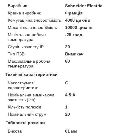
Виробник
Schneider Electric
Країна виробник
Франція
Комутаційна зносостійкість
4000 циклів
Механічна зносостійкість
10000 циклів
Мінімальна робоча
-25 град.
температура
Ступінь захисту IP
20
Тип ПЗВ
Вимикач
Максимальна робоча
60
температура
Технічні характеристики
Часострумові
C
характеристики
Номінальна вимикаюча
4.5 А
здатність (Icn)
Кількість полюсів
1
Номінальний струм
20
Габаритні розміри
Висота
81 мм