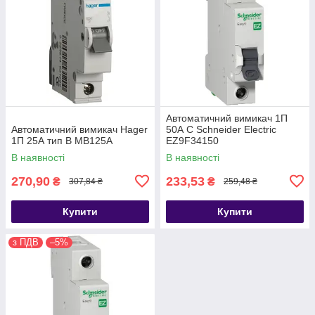
Автоматичний вимикач 1П
Автоматичний вимикач Hager
50А С Schneider Electric
1П 25А тип В MB125A
EZ9F34150
В наявності
В наявності
270,90
233,53
₴
₴
307,84 ₴
259,48 ₴
Купити
Купити
з ПДВ
–5%