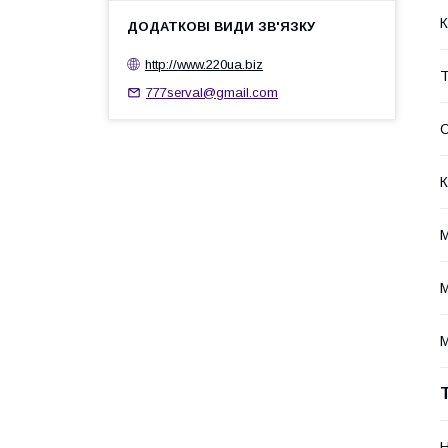
К
http://www.220ua.biz
Т
777serval@gmail.com
С
К
М
М
М
Н