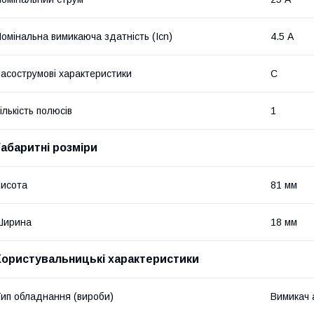
омінальна вимикаюча здатність (Icn)
4.5 А
асострумові характеристики
C
ількість полюсів
1
Габаритні розміри
исота
81 мм
Ширина
18 мм
Користувальницькі характеристики
ип обладнання (вироби)
Вимикач 