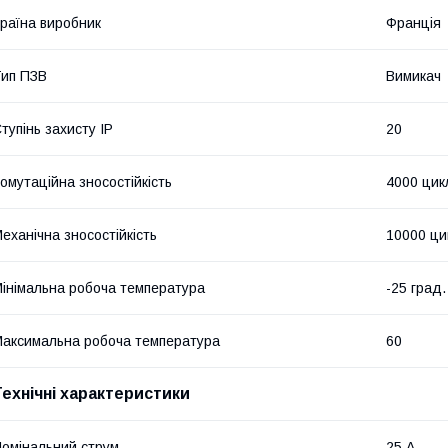
раїна виробник
Франція
ип ПЗВ
Вимикач
тупінь захисту IP
20
омутаційна зносостійкість
4000 цик
еханічна зносостійкість
10000 ци
інімальна робоча температура
-25 град.
аксимальна робоча температура
60
Технічні характеристики
омінальний струм
25 А