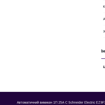
К
Х
І
Ц
Автоматичний вимикач 1П 25А С Schneider Electric EZ9F34