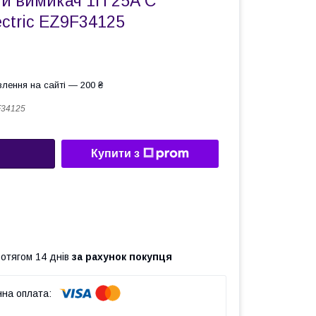
й вимикач 1П 25А С
ectric EZ9F34125
лення на сайті — 200 ₴
F34125
Купити з
ротягом 14 днів
за рахунок покупця