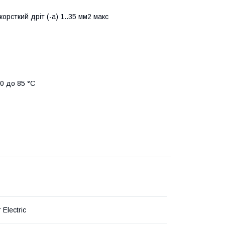
орсткий дріт (-а) 1..35 мм2 макс
0 до 85 °C
 Electric