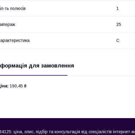
іл-ть полюсів
1
Ампераж
25
арактеристика
C
нформація для замовлення
іна:
190,45 ₴
125: ціна, опис, підбір та консультація від спеціалістів інтернет-