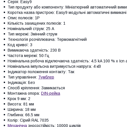
Серія: Easy9
Тип продукту або компоненту: Мініатюрний автоматичний вими
Коротка назва пристрою: Easy9 модульні автоматичні вимикачі
Опис полюсів: 1P
Кількість захищених полюсів: 1
Номінальний струм: 25 А
Тип мережі: Змінний струм
Технологія розчіплювача: Термомагнітний
Код кривої: З
Вимикаюча здатність: 230 В
Частота мережі: 50 Гц
Номінальна робоча відключаюча здатність: 4.5 kA 100 % x Icn a
Номінальна імпульсна витримується напруга: 4 кВ
Індикатор положення контакту: Так
Тип управління:
Тумблер
Індикація: Без
Спосіб кріплення: Замикається
Монтажна опора:
DIN-рейка
Крок 9 мм: 2
Висота: 81 мм
Ширина: 18 мм
Глибина: 66.5 мм
Колір: Сірий RAL 7035
Механічна
зносостійкість: 10000 циклів