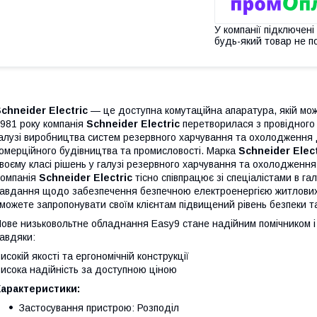
У компанії підключені
будь-який товар не п
chneider Electric
— це доступна комутаційна апаратура, якій можн
981 року компанія
Schneider Electric
перетворилася з провідного 
алузі виробництва систем резервного харчування та охолодження 
омерційного будівництва та промисловості. Марка
Schneider Elect
воєму класі рішень у галузі резервного харчування та охолодження
омпанія
Schneider Electric
тісно співпрацює зі спеціалістами в га
авдання щодо забезпечення безпечною електроенергією житлових б
можете запропонувати своїм клієнтам підвищений рівень безпеки т
ове низьковольтне обладнання Easy9 стане надійним помічником 
авдяки:
исокій якості та ергономічній конструкції
исока надійність за доступною ціною
Характеристики:
Застосування пристрою: Розподіл