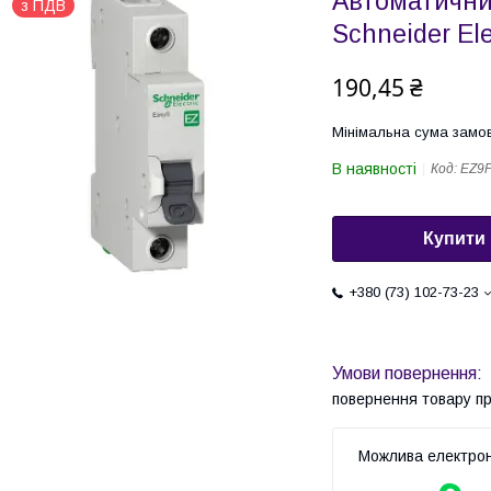
Автоматични
з ПДВ
Schneider El
190,45 ₴
Мінімальна сума замов
В наявності
Код:
EZ9
Купити
+380 (73) 102-73-23
повернення товару п