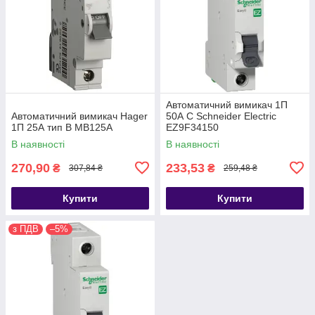
Автоматичний вимикач 1П
Автоматичний вимикач Hager
50А С Schneider Electric
1П 25А тип В MB125A
EZ9F34150
В наявності
В наявності
270,90
233,53
₴
₴
307,84 ₴
259,48 ₴
Купити
Купити
з ПДВ
–5%