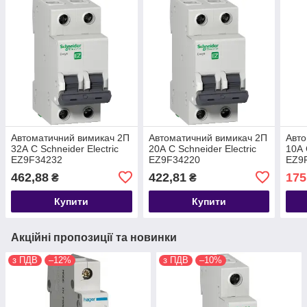
Автоматичний вимикач 2П
Автоматичний вимикач 2П
Авто
32А С Schneider Electric
20А С Schneider Electric
10А 
EZ9F34232
EZ9F34220
EZ9
462,88
422,81
175
₴
₴
Купити
Купити
Акційні пропозиції та новинки
з ПДВ
–12%
з ПДВ
–10%