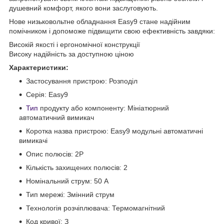
душевний комфорт, якого вони заслуговують.
Нове низьковольтне обладнання Easy9 стане надійним
помічником і допоможе підвищити свою ефективність завдяки:
Високій якості і ергономічної конструкції
Високу надійність за доступною ціною
Характеристики:
Застосування пристрою: Розподіл
Серія: Easy9
Тип
продукту або компоненту: Мініатюрний
автоматичний вимикач
Коротка назва пристрою: Easy9 модульні автоматичні
вимикачі
Опис полюсів: 2P
Кількість захищених полюсів: 2
Номінальний струм: 50 А
Тип мережі: Змінний струм
Технологія розчіплювача: Термомагнітний
Код кривої: З