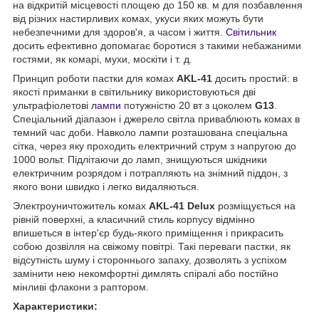
на відкритій місцевості площею до 150 кв. м для позбавлення
від різних настирливих комах, укуси яких можуть бути
небезпечними для здоров'я, а часом і життя.
Світильник
досить ефективно допомагає боротися з такими небажаними
гостями, як комарі, мухи, москіти і т. д.
Принцип роботи пастки для комах
AKL-41
досить простий: в
якості приманки в світильнику використовуються дві
ультрафіолетові
лампи
потужністю 20 вт з цоколем
G13
.
Спеціальний діапазон і джерело світла приваблюють комах в
темний час доби. Навколо лампи розташована спеціальна
сітка, через яку проходить електричний струм з напругою до
1000 вольт. Підлітаючи до ламп, знищуються шкідники
електричним розрядом і потрапляють на знімний піддон, з
якого вони швидко і легко видаляються.
Электроуничтожитель комах
AKL-41 Delux
розміщується на
рівній поверхні, а класичний стиль корпусу відмінно
впишеться в інтер'єр будь-якого приміщення і прикрасить
собою дозвілля на свіжому повітрі. Такі переваги пастки, як
відсутність шуму і стороннього запаху, дозволять з успіхом
замінити нею некомфортні димлять спіралі або постійно
мінливі флакони з раптором.
Характеристики: