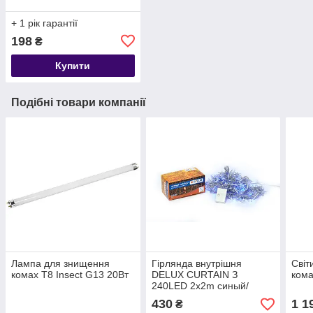
+ 1 рік гарантії
198
₴
Купити
Подібні товари компанії
Лампа для знищення
Гірлянда внутрішня
Світ
комах T8 Insect G13 20Вт
DELUX CURTAIN З
кома
240LED 2х2m синый/
прозорий IP20
430
1 1
₴